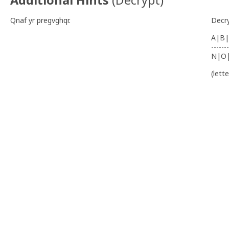
Additional Hints
(
Decrypt
)
Qnaf yr pregvghqr.
Decr
A|B|
-------
N|O
(lett