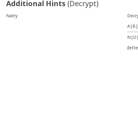
Additional Hints
(
Decrypt
)
Natry
Decr
A|B|
-------
N|O
(lett