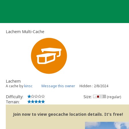
Skip
to
content
Lachem Multi-Cache
Lachem
A cache by
kinsc
Message this owner
Hidden : 2/8/2024
Difficulty:
Size:
(regular)
Terrain:
Join now to view geocache location details. It's free!