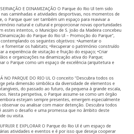
SERVAÇÃO E DINAMIZAÇÃO O Parque do Rio Ul tem sido
nas caminhadas e atividades desportivas, nos momentos de
e, o Parque quer ser também um espaço para reavivar a
atrimónio natural e cultural e proporcionar novas oportunidades
 estes intentos, o Município de S. João da Madeira concebeu
 Dinamização do Parque do Rio Ul – Promoção do Parque”,
 contemplando os seguintes objetivos: •Aumentar o
 e fomentar os habitats; •Recuperar o património construído
ar a experiência de visitação e fruição do espaço; •Criar
dãos e organizações na dinamização ativa do Parque;
mar o Parque como um espaço de excelência (arquitetura e
NO PARQUE DO RIO UL O conceito “Descubra todos os
rge pela dimensão simbólica da diversidade de elementos e
 intangíveis, do passado ao futuro, da pequena à grande escala,
pos. Nesta perspetiva, o Parque assume-se como um órgão
, embora estejam sempre presentes, emergem especialmente
a observar ou analisar com maior detenção. Descubra todos
 é assim o desafio e uma promessa que no âmbito deste
de ou visita.
RUIR E EXPLORAR O Parque do Rio Ul é um espaço de
rias atividades e eventos e é por isso que deseja cooperar