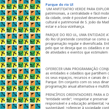
Parque do rio Ul
UM ANFITEATRO VERDE PARA EXPLORAR. A 
patrimoniais, a centralidade e fácil mob
da cidade, onde é possível desenvolver
cultural e patrimonial de S. João da Ma
estar e a boa vizinhança.
PARQUE DO RIO UL, UMA ENTIDADE ATI
do Rio Ul pretende constituir-se como
programação regular e diversificada. E
pelo que se deseja que os cidadãos e 
de atividades e eventos que estimulem 
OFERECER UMA PROGRAMAÇÃO CONJUNTA
as entidades e cidadãos que partilhem o
os seus espaços, recursos e canais de 
Parque. Em conjunto com os seus dinam
programação anual alternativa e multif
PRINCÍPIOS ORIENTADORES PARA A DI
“entidade verde”; >respeitar e preserva
responsável e a educação ambiental; >a
sustentável: >oferecer à sociedade cont