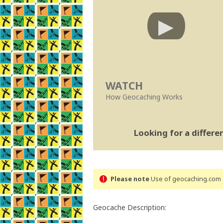
WATCH
How Geocaching Works
Looking for a differ
Please note
Use of geocaching.com s
Geocache Description: