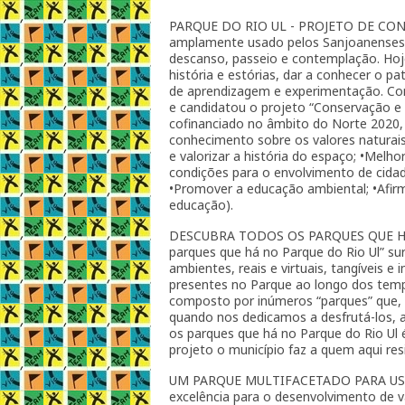
PARQUE DO RIO UL - PROJETO DE CON
amplamente usado pelos Sanjoanenses 
descanso, passeio e contemplação. Hoj
história e estórias, dar a conhecer o p
de aprendizagem e experimentação. Com
e candidatou o projeto “Conservação e
cofinanciado no âmbito do Norte 2020,
conhecimento sobre os valores naturais
e valorizar a história do espaço; •Melhor
condições para o envolvimento de cida
•Promover a educação ambiental; •Afir
educação).
DESCUBRA TODOS OS PARQUES QUE HÁ 
parques que há no Parque do Rio Ul” su
ambientes, reais e virtuais, tangíveis e
presentes no Parque ao longo dos tem
composto por inúmeros “parques” que
quando nos dedicamos a desfrutá-los, 
os parques que há no Parque do Rio Ul
projeto o município faz a quem aqui resi
UM PARQUE MULTIFACETADO PARA USUF
excelência para o desenvolvimento de vá