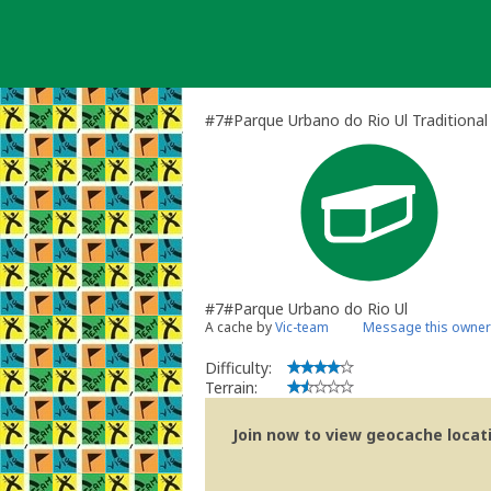
Skip
to
content
#7#Parque Urbano do Rio Ul Traditional
#7#Parque Urbano do Rio Ul
A cache by
Vic-team
Message this owner
Difficulty:
Terrain:
Join now to view geocache locatio