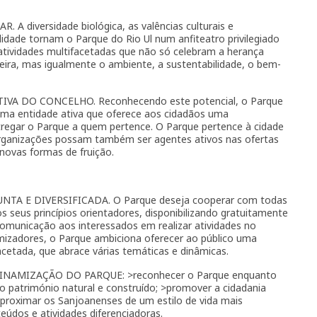
diversidade biológica, as valências culturais e
ilidade tornam o Parque do Rio Ul num anfiteatro privilegiado
 atividades multifacetadas que não só celebram a herança
deira, mas igualmente o ambiente, a sustentabilidade, o bem-
VA DO CONCELHO. Reconhecendo este potencial, o Parque
 uma entidade ativa que oferece aos cidadãos uma
ntregar o Parque a quem pertence. O Parque pertence à cidade
organizações possam também ser agentes ativos nas ofertas
novas formas de fruição.
 E DIVERSIFICADA. O Parque deseja cooperar com todas
s seus princípios orientadores, disponibilizando gratuitamente
comunicação aos interessados em realizar atividades no
izadores, o Parque ambiciona oferecer ao público uma
acetada, que abrace várias temáticas e dinâmicas.
NAMIZAÇÃO DO PARQUE: >reconhecer o Parque enquanto
r o património natural e construído; >promover a cidadania
proximar os Sanjoanenses de um estilo de vida mais
eúdos e atividades diferenciadoras.