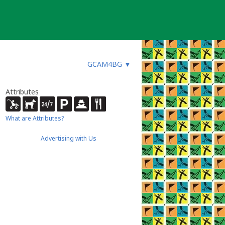
GCAM4BG
▼
Attributes
What are Attributes?
Advertising with Us