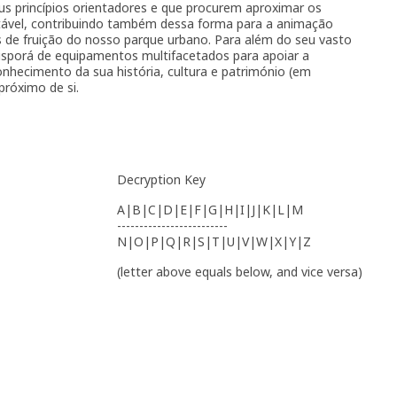
s princípios orientadores e que procurem aproximar os
tável, contribuindo também dessa forma para a animação
 de fruição do nosso parque urbano. Para além do seu vasto
disporá de equipamentos multifacetados para apoiar a
conhecimento da sua história, cultura e património (em
próximo de si.
Decryption Key
A|B|C|D|E|F|G|H|I|J|K|L|M
-------------------------
N|O|P|Q|R|S|T|U|V|W|X|Y|Z
(letter above equals below, and vice versa)