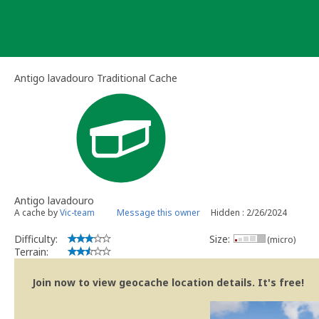
Skip
to
content
Antigo lavadouro Traditional Cache
Antigo lavadouro
A cache by
Vic-team
Message this owner
Hidden : 2/26/2024
Difficulty:
Size:
(micro)
Terrain:
Join now to view geocache location details. It's free!