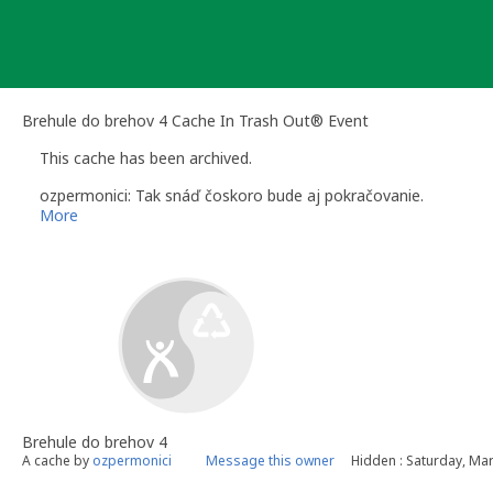
Skip
to
content
Brehule do brehov 4 Cache In Trash Out® Event
This cache has been archived.
ozpermonici: Tak snáď čoskoro bude aj pokračovanie.
More
Brehule do brehov 4
A cache by
ozpermonici
Message this owner
Hidden : Saturday, Ma