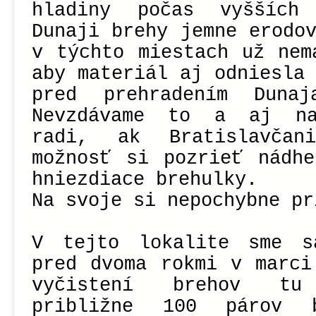
hladiny počas vyšších
Dunaji brehy jemne erodo
v týchto miestach už nem
aby materiál aj odniesla
pred prehradením Duna
Nevzdávame to a aj na
radi, ak Bratislavča
možnosť si pozrieť nádhe
hniezdiace brehulky.
Na svoje si nepochybne pr
V tejto lokalite sme s
pred dvoma rokmi v marci
vyčistení brehov tu 
približne 100 párov 