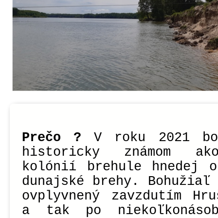
Prečo ?
V roku 2021 bo
historicky známom ak
kolónií brehule hnedej o
dunajské brehy. Bohužiaľ
ovplyvnený zavzdutím Hru
a tak po niekoľkonásob