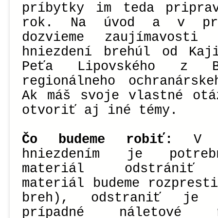
príbytky im teda pripra
rok. Na úvod a v pre
dozvieme zaujímavost
hniezdení brehúl od Kaj
Peťa Lipovského z Br
regionálneho ochranárske
Ak máš svoje vlastné otá
otvoriť aj iné témy.
Čo budeme robiť:
V o
hniezdením je potreb
materiál odstrániť 
materiál budeme rozprest
breh), odstraniť je 
prípadné náletové 