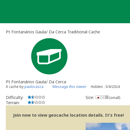
Skip
to
content
Pt Fontanários Gaula/ Da Cerca Traditional Cache
Pt Fontanários Gaula/ Da Cerca
A cache by
paulocasca
Message this owner
Hidden : 3/4/2024
Difficulty:
Size:
(small)
Terrain:
Join now to view geocache location details. It's free!