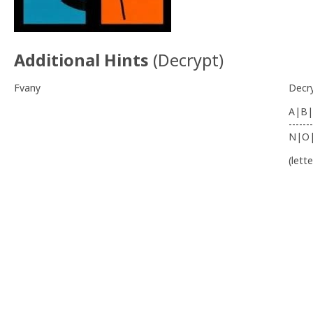
Additional Hints
(
Decrypt
)
Fvany
Decr
A|B|
-------
N|O
(lett