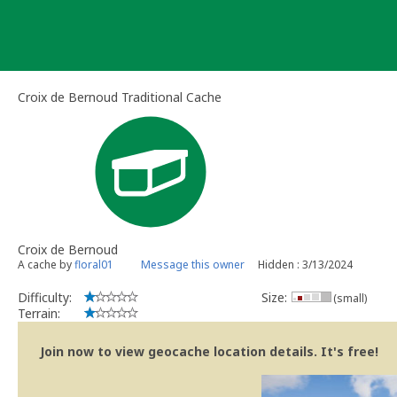
Skip
to
content
Croix de Bernoud Traditional Cache
Croix de Bernoud
A cache by
floral01
Message this owner
Hidden : 3/13/2024
Difficulty:
Size:
(small)
Terrain:
Join now to view geocache location details. It's free!