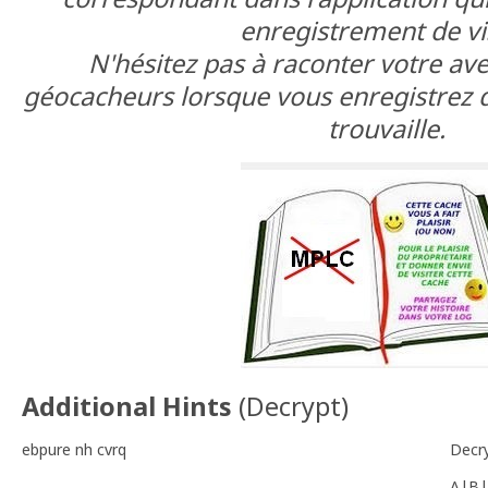
enregistrement de vis
N'hésitez pas à raconter votre av
géocacheurs lorsque vous enregistrez d
trouvaille.
Additional Hints
(
Decrypt
)
ebpure nh cvrq
Decr
A|B|