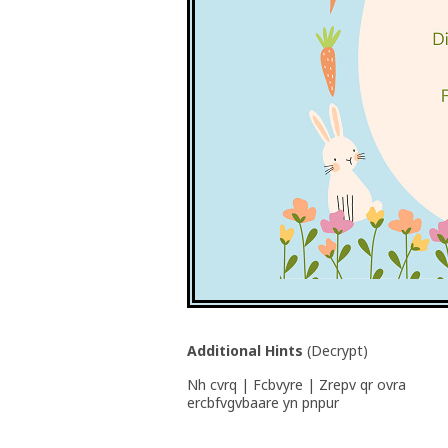
Additional Hints
(
Decrypt
)
Nh cvrq | Fcbvyre | Zrepv qr ovra
ercbfvgvbaare yn pnpur