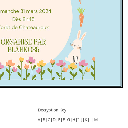
Decryption Key
A|B|C|D|E|F|G|H|I|J|K|L|M
-------------------------