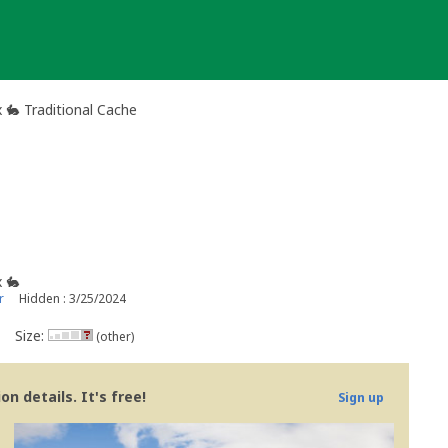
 🐇 Traditional Cache
 🐇
r
Hidden : 3/25/2024
Size:
(other)
n details. It's free!
Sign up