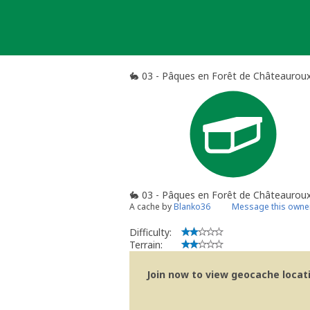
Skip
to
content
🐇 03 - Pâques en Forêt de Châteauroux
🐇 03 - Pâques en Forêt de Châteauroux
A cache by
Blanko36
Message this owne
Difficulty:
Terrain:
Join now to view geocache locatio