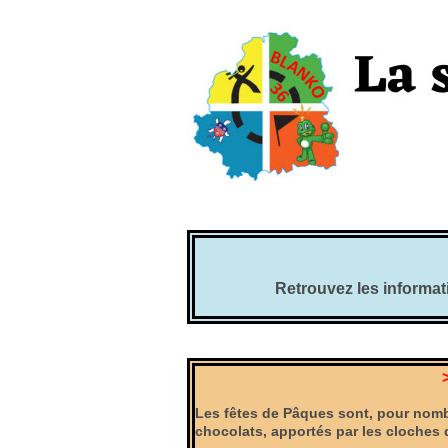
Retrouvez les informati
Les fêtes de Pâques sont, pour nomb
chocolats, apportés par les cloches 