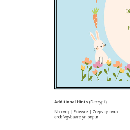
Additional Hints
(
Decrypt
)
Nh cvrq | Fcbvyre | Zrepv qr ovra
ercbfvgvbaare yn pnpur