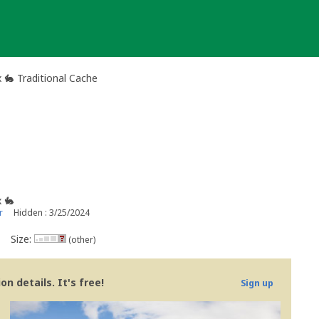
 🐇 Traditional Cache
 🐇
r
Hidden : 3/25/2024
Size:
(other)
n details. It's free!
Sign up