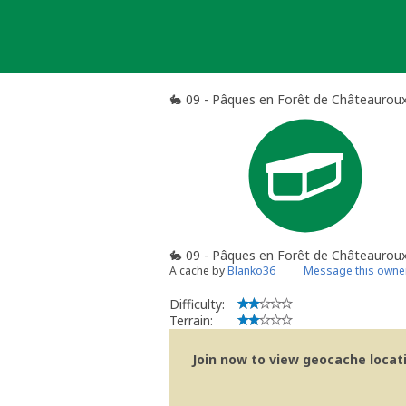
Skip
to
content
🐇 09 - Pâques en Forêt de Châteauroux
🐇 09 - Pâques en Forêt de Châteauroux
A cache by
Blanko36
Message this owne
Difficulty:
Terrain:
Join now to view geocache locatio