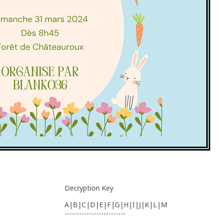
Decryption Key
A|B|C|D|E|F|G|H|I|J|K|L|M
-------------------------