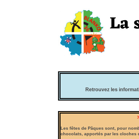
Retrouvez les informati
Les fêtes de Pâques sont, pour nomb
chocolats, apportés par les cloches 