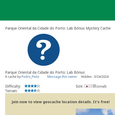
Skip
to
content
Parque Oriental da Cidade do Porto: Lab Bónus Mystery Cache
Parque Oriental da Cidade do Porto: Lab Bónus
A cache by
Pedro_Pinto
Message this owner
Hidden : 3/24/2024
Difficulty:
Size:
(small)
Terrain:
Join now to view geocache location details. It's free!