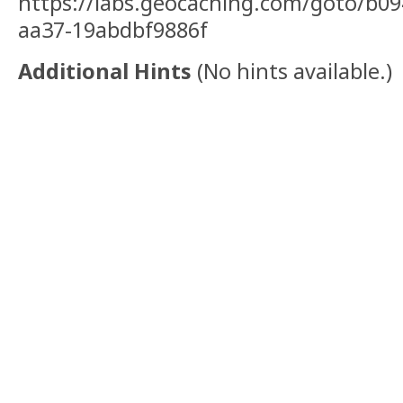
https://labs.geocaching.com/goto/b0
aa37-19abdbf9886f
Additional Hints
(
No hints available.
)