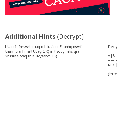
Additional Hints
(
Decrypt
)
Uvag 1: Iresyvkg haq mhtraäug! Fpunhg nyyrf
Decr
tnam tranh na!!! Uvag 2: Qvr Flzobyr nhs qra
A|B|
Xbssrea fvaq frue uvyservpu ;-)
-------
N|O
(lett