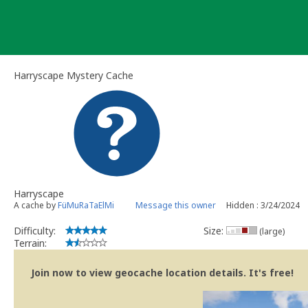
Skip
to
content
Harryscape Mystery Cache
Harryscape
A cache by
FüMuRaTaElMi
Message this owner
Hidden : 3/24/2024
Difficulty:
Size:
(large)
Terrain:
Join now to view geocache location details. It's free!