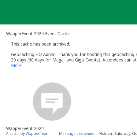
Skip
to
content
WapperEvent 2024 Event Cache
This cache has been archived.
Geocaching HQ Admin: Thank you for hosting this geocaching E
30 days (60 days for Mega- and Giga-Events). Attendees can stil
More
WapperEvent 2024
A cache by
WapperTeam
Message this owner
Hidden : Saturday, O