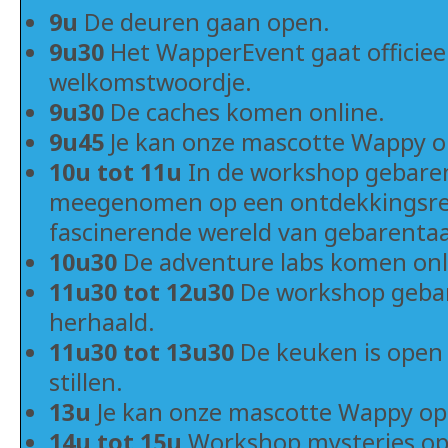
9u
De deuren gaan open.
9u30
Het WapperEvent gaat officiee
welkomstwoordje.
9u30
De caches komen online.
9u45
Je kan onze mascotte Wappy 
10u tot 11u
In de workshop gebaren
meegenomen op een ontdekkingsrei
fascinerende wereld van gebarentaa
10u30
De adventure labs komen onl
11u30 tot 12u30
De workshop gebar
herhaald.
11u30 tot 13u30
De keuken is open 
stillen.
13u
Je kan onze mascotte Wappy o
14u tot 15u
Workshop mysteries op