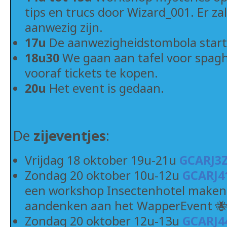
tips en trucs door Wizard_001. Er za
aanwezig zijn.
17u
De aanwezigheidstombola start
18u30
We gaan aan tafel voor spaghe
vooraf tickets te kopen.
20u
Het event is gedaan.
De
zijeventjes
:
Vrijdag 18 oktober 19u-21u
GCARJ3
Zondag 20 oktober 10u-12u
GCARJ4
een workshop Insectenhotel maken
aandenken aan het WapperEvent 🐝
Zondag 20 oktober 12u-13u
GCARJ4