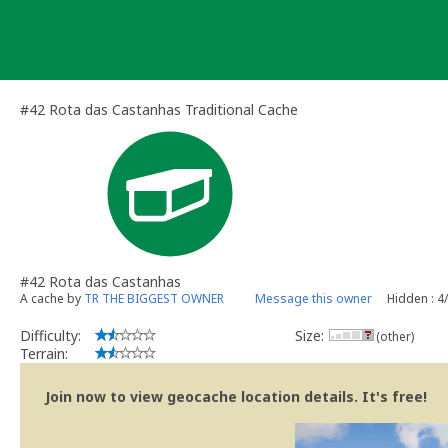
Skip
to
content
#42 Rota das Castanhas Traditional Cache
#42 Rota das Castanhas
A cache by
TR THE BIGGEST OWNER
Message this owner
Hidden : 4
Difficulty:
Size:
(other)
Terrain:
Join now to view geocache location details. It's free!