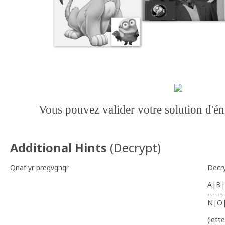
Vous pouvez valider votre solution d'
Additional Hints
(
Decrypt
)
Qnaf yr pregvghqr
Decr
A|B|
-------
N|O
(lett