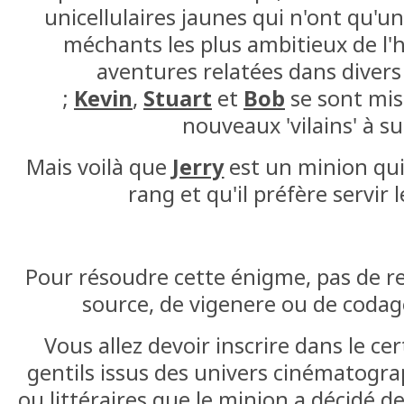
unicellulaires jaunes qui n'ont qu'un 
méchants les plus ambitieux de l'h
aventures relatées dans divers 
;
Kevin
,
Stuart
et
Bob
se sont mis
nouveaux 'vilains' à su
Mais voilà que
Jerry
est un minion qui 
rang et qu'il préfère servir l
Pour résoudre cette énigme, pas de r
source, de vigenere ou de codag
Vous allez devoir inscrire dans le ce
gentils issus des univers cinématogra
ou littéraires que le minion a décidé d