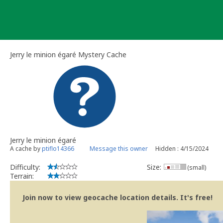
Skip
to
content
Jerry le minion égaré Mystery Cache
Jerry le minion égaré
A cache by
ptiflo14366
Message this owner
Hidden : 4/15/2024
Difficulty:
Size:
(small)
Terrain:
Join now to view geocache location details. It's free!