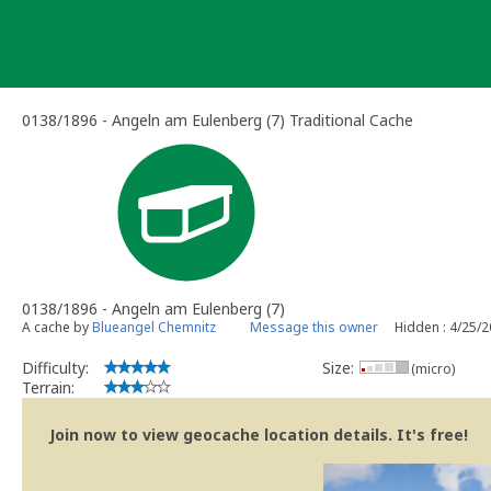
Skip
to
content
0138/1896 - Angeln am Eulenberg (7) Traditional Cache
0138/1896 - Angeln am Eulenberg (7)
A cache by
Blueangel Chemnitz
Message this owner
Hidden : 4/25/
Difficulty:
Size:
(micro)
Terrain:
Join now to view geocache location details. It's free!