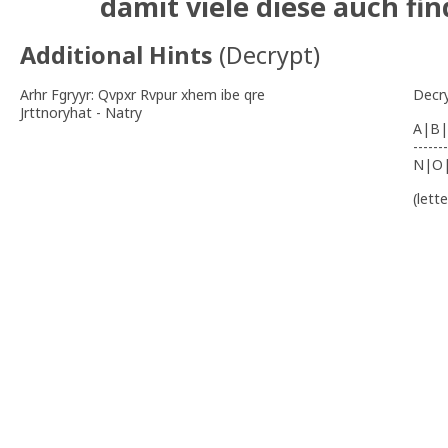
damit viele diese auch fi
Additional Hints
(
Decrypt
)
Arhr Fgryyr: Qvpxr Rvpur xhem ibe qre
Decr
Jrttnoryhat - Natry
A|B|
-------
N|O
(lett