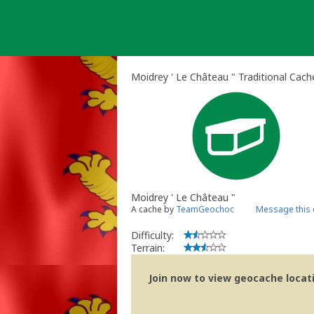
Skip
to
content
Moidrey ' Le Château " Traditional Cach
Moidrey ' Le Château "
A cache by
TeamGeochoc
Message this
Difficulty:
Terrain:
Join now to view geocache locatio