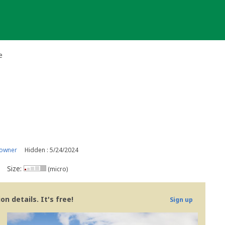
e
 owner
Hidden : 5/24/2024
Size:
(micro)
n details. It's free!
Sign up