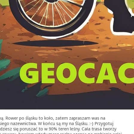
ą. Rower po śląsku to koło, zatem zapraszam was na
kiego nazewnictwa. W końcu są my na Śląsku. :-) Przygotuj
ziesz się poruszać to w 90% teren leśny. Cała trasa tworzy