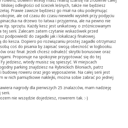
e roweru, bowiem wtedy masz realną szansę na zrobienie całej
 bliskiej odległości od ścieżek leśnych, także nie będziesz
rzełaj. Prawie zawsze będziesz go miał na oku podejmując
kojnie, ale od czasu do czasu niewielki wysiłek przy podjęciu
wspinaczka na drzewo to łatwa i przyjemna, ale na pewno nie
 itp. sprzętu. Każdy kesz jest unikatowy. o zróżnicowanym
 tej serii. Zalecam zatem czytanie wskazówek przed
 podpowiedź do zagadki jak i lokalizacji finałowej.
ą do kesza. Dopiero po rozwiązaniu prostej zagadki otrzymasz
 sobą coś do pisania by zapisać swoją obecność w logbooku.
sów oraz finał. Jeżeli chcesz odnaleźć skrytki bonusowe oraz
stingami. Proponuje na spokojnie przygotować się do tej
y jedziesz, wtedy musisz się spieszyć. W miejscach
odny parking znajdziesz na Rybnickich Błoniach, patrz
 Ci budowę roweru oraz jego wyposażenie. Na całej serii jest
m w nich pamiątkowe naklejki, można sobie zabrać po jednej
zawiera nagrody dla pierwszych 25 znalazców, mam nadzieję
serii.
wozem nie wszędzie dojedziesz, rowerem tak. :-)