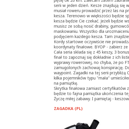
pętlę ok 20 km. Zalecam zatem zabrani
serii w jeden dzień. Kesze znajdują się w
musiał roweru prowadzić przez las na p
kesza. Terenowo w większości będzie spo
kesza będzie Cie czekać. Jeżeli będzie 
musisz ze sobą nosić drabiny, gumowców
maskowaniu. Wszystko dla urozmaicenia
podjęciem każdego kesza. Tam znajdziesz
Kordy startowe oczywiście nie prowadz
koordynaty finałowe. BYOP - zabierz ze
Cała seria składa się z 45 keszy, 3 bonu
finał to zapoznaj się dokładnie z ich li
wyprawy rowerowej, no chyba, że po FTF
zamugolonych zachowaj konspirację. Dog
waypoint. Zagadki na tej serii przybliżą
kilka pojemników typu "mała" umieściłe
na pamiątkę.
Skrytka finałowa zamiast certyfikatów 
będzie to fajna pamiątka ukończenia tej 
Życzę miłej zabawy. I pamiętaj - keszo
ZAGADKA (PL)