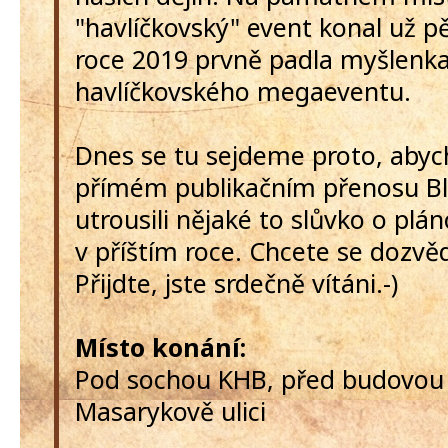
"havlíčkovský" event konal už pě
roce 2019 prvně padla myšlenk
havlíčkovského megaeventu.
Dnes se tu sejdeme proto, aby
přímém publikačním přenosu Bl
utrousili nějaké to slůvko o plá
v příštím roce. Chcete se dozvě
Přijdte, jste srdečně vítáni.-)
Místo konání:
Pod sochou KHB, před budovou
Masarykově ulici