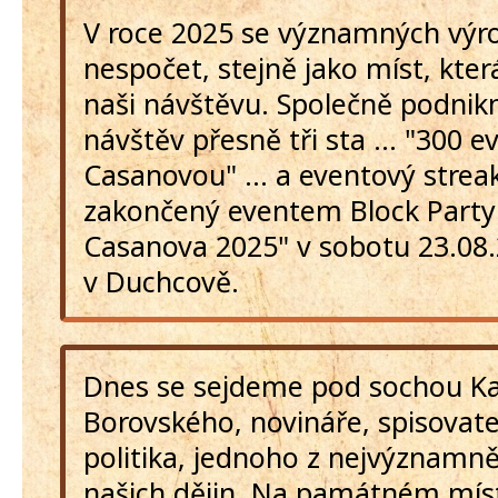
V roce 2025 se významných výro
nespočet, stejně jako míst, kter
naši návštěvu. Společně podni
návštěv přesně tři sta ... "300 e
Casanovou" ... a eventový strea
zakončený eventem Block Party
Casanova 2025" v sobotu 23.08.
v Duchcově.
Dnes se sejdeme pod sochou Ka
Borovského, novináře, spisovatel
politika, jednoho z nejvýznamně
našich dějin. Na památném míst