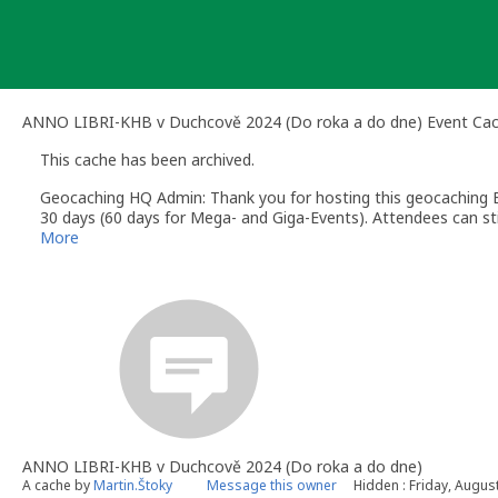
Skip
to
content
ANNO LIBRI-KHB v Duchcově 2024 (Do roka a do dne) Event Ca
This cache has been archived.
Geocaching HQ Admin: Thank you for hosting this geocaching E
30 days (60 days for Mega- and Giga-Events). Attendees can stil
More
ANNO LIBRI-KHB v Duchcově 2024 (Do roka a do dne)
A cache by
Martin.Štoky
Message this owner
Hidden : Friday, Augus