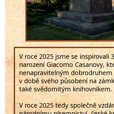
V roce 2025 jsme se inspirovali 
narození Giacomo Casanovy, kte
nenapravitelným dobrodruhem 
v době svého působení na zám
také svědomitým knihovníkem.
V roce 2025 tedy společně vzd
národnímu písemnictví, české kn