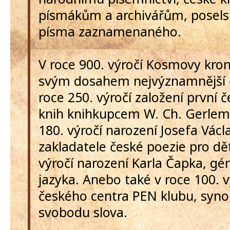
písmákům a archivářům, poselst
písma zaznamenaného.
V roce 900. výročí Kosmovy kroni
svým dosahem nejvýznamnější č
roce 250. výročí založení první 
knih knihkupcem W. Ch. Gerlem 
180. výročí narození Josefa Václ
zakladatele české poezie pro dět
výročí narození Karla Čapka, g
jazyka. Anebo také v roce 100. v
českého centra PEN klubu, syn
svobodu slova.