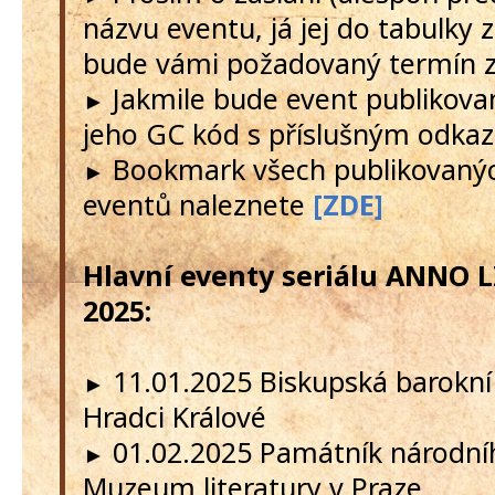
názvu eventu, já jej do tabulky 
bude vámi požadovaný termín 
Jakmile bude event publikova
►
jeho GC kód s příslušným odka
Bookmark všech publikovanýc
►
eventů naleznete
[ZDE]
Hlavní eventy seriálu ANNO L
2025:
11.01.2025 Biskupská barokní
►
Hradci Králové
01.02.2025 Památník národníh
►
Muzeum literatury v Praze