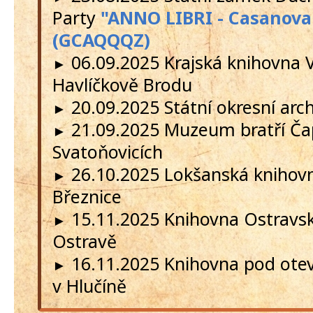
Party
"ANNO LIBRI - Casanova
(GCAQQQZ)
06.09.2025 Krajská knihovna 
►
Havlíčkově Brodu
20.09.2025 Státní okresní arc
►
21.09.2025 Muzeum bratří Ča
►
Svatoňovicích
26.10.2025 Lokšanská knihovn
►
Březnice
15.11.2025 Knihovna Ostravs
►
Ostravě
16.11.2025 Knihovna pod ot
►
v Hlučíně