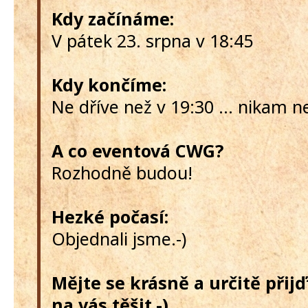
Kdy začínáme:
V pátek 23. srpna v 18:45
Kdy končíme:
Ne dříve než v 19:30 ... nikam 
A co eventová CWG?
Rozhodně budou!
Hezké počasí:
Objednali jsme.-)
Mějte se krásně a určitě přij
na vás těšit.-)