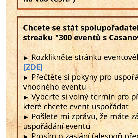
Chcete se stát spolupořadate
streaku "300 eventů s Casano
Rozklikněte stránku eventové
►
[ZDE]
Přečtěte si pokyny pro uspoř
►
vhodného eventu
Vyberte si volný termín pro př
►
které chcete event uspořádat
Pošlete mi zprávu, že máte z
►
uspořádání eventu
Prosím o zaslání (alespoň př
►