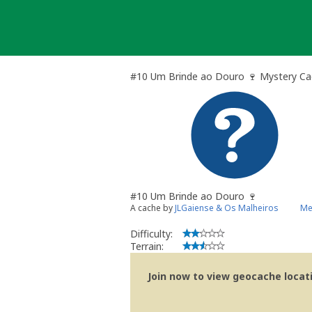
Skip
to
content
#10 Um Brinde ao Douro 🍷 Mystery C
#10 Um Brinde ao Douro 🍷
A cache by
JLGaiense & Os Malheiros
Me
Difficulty:
Terrain:
Join now to view geocache locatio