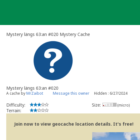
Skip
to
content
Mystery längs 63:an #020 Mystery Cache
Mystery längs 63:an #020
A cache by
MrZaibot
Message this owner
Hidden : 6/27/2024
Difficulty:
Size:
(micro)
Terrain:
Join now to view geocache location details. It's free!