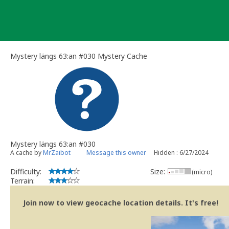
Skip
to
content
Mystery längs 63:an #030 Mystery Cache
Mystery längs 63:an #030
A cache by
MrZaibot
Message this owner
Hidden : 6/27/2024
Difficulty:
Size:
(micro)
Terrain:
Join now to view geocache location details. It's free!