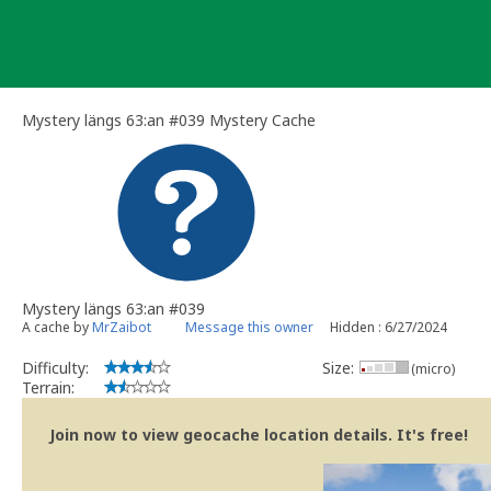
Skip
to
content
Mystery längs 63:an #039 Mystery Cache
Mystery längs 63:an #039
A cache by
MrZaibot
Message this owner
Hidden : 6/27/2024
Difficulty:
Size:
(micro)
Terrain:
Join now to view geocache location details. It's free!