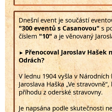
Dnešní event je součástí event
"300 eventů s Casanovou"
s p
číslem
"10"
a je věnovaný Jarosl
Přenocoval Jaroslav Hašek 
►
Odrách?
V lednu 1904 vyšla v Národních 
Jaroslava Haška „Ve stravovně“, k
příhodu z oderské stravovny.
Je napsána podle skutečnosti ne