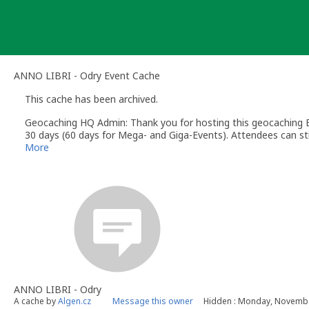
Skip
to
content
ANNO LIBRI - Odry Event Cache
This cache has been archived.
Geocaching HQ Admin: Thank you for hosting this geocaching E
30 days (60 days for Mega- and Giga-Events). Attendees can stil
More
ANNO LIBRI - Odry
A cache by
Algen.cz
Message this owner
Hidden : Monday, Novembe