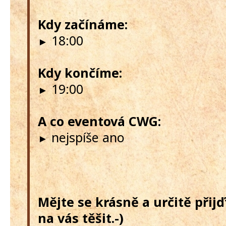
Kdy začínáme:
18:00
►
Kdy končíme:
19:00
►
A co eventová CWG:
nejspíše ano
►
Mějte se krásně a určitě přij
na vás těšit.-)