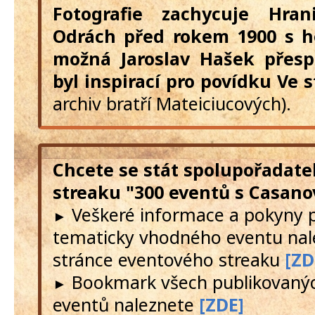
Fotografie zachycuje Hran
Odrách před rokem 1900 s 
možná Jaroslav Hašek přes
byl inspirací pro povídku Ve 
archiv bratří Mateiciucových).
Chcete se stát spolupořadate
streaku "300 eventů s Casano
Veškeré informace a pokyny 
►
tematicky vhodného eventu nal
stránce eventového streaku
[ZD
Bookmark všech publikovanýc
►
eventů naleznete
[ZDE]