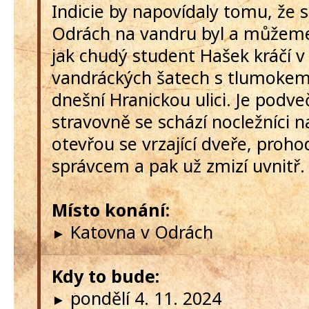
Indicie by napovídaly tomu, že 
Odrách na vandru byl a můžeme 
jak chudý student Hašek kráčí 
vandráckých šatech s tlumokem
dnešní Hranickou ulici. Je podve
stravovně se schází nocležníci n
otevřou se vrzající dveře, prohod
správcem a pak už zmizí uvnitř.
Místo konání:
Katovna v Odrách
►
Kdy to bude:
pondělí 4. 11. 2024
►