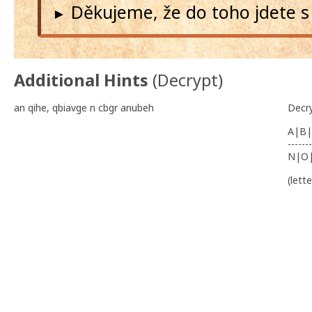
Děkujeme, že do toho jdete s
►
Additional Hints
(
Decrypt
)
an qihe, qbiavge n cbgr anubeh
Decr
A|B|
-------
N|O
(lett