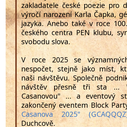
zakladatele české poezie pro d
výročí narození Karla Čapka, 
jazyka. Anebo také v roce 100.
českého centra PEN klubu, s
svobodu slova.
V roce 2025 se významných
nespočet, stejně jako míst, k
naši návštěvu. Společně podn
návštěv přesně tři sta ...
Casanovou" ... a eventový s
zakončený eventem Block Par
Casanova 2025" (GCAQQQZ
Duchcově.