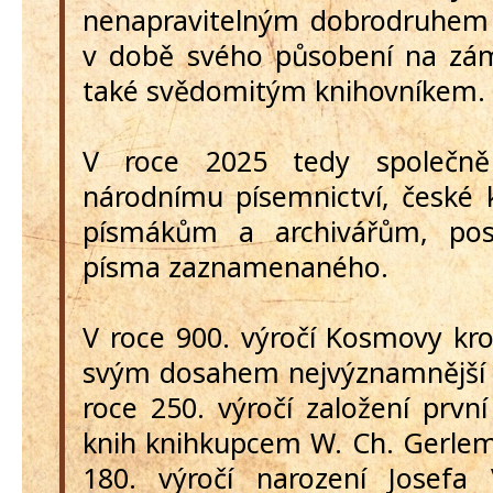
nenapravitelným dobrodruhem
v době svého působení na zá
také svědomitým knihovníkem.
V roce 2025 tedy společn
národnímu písemnictví, české k
písmákům a archivářům, pose
písma zaznamenaného.
V roce 900. výročí Kosmovy kron
svým dosahem nejvýznamnější č
roce 250. výročí založení prvn
knih knihkupcem W. Ch. Gerlem
180. výročí narození Josefa 