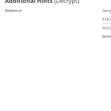
Additional Hints
(
Decrypt
)
Bbbbbora!
Decr
A|B|
-------
N|O
(lett