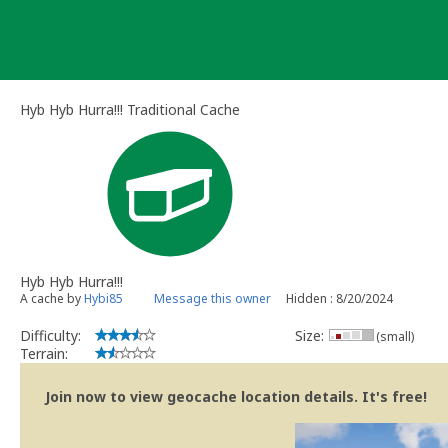
Skip
to
content
Hyb Hyb Hurra!!! Traditional Cache
Hyb Hyb Hurra!!!
A cache by
Hybi85
Message this owner
Hidden : 8/20/2024
Difficulty:
Size:
(small)
Terrain:
Join now to view geocache location details. It's free!