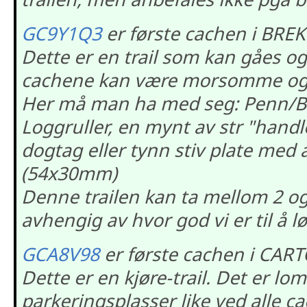
GC9Y1Q3
er første cachen i BREK
Dette er en trail som kan gåes og
cachene kan være morsomme og 
Her må man ha med seg: Penn/Bly
Loggruller, en mynt av str "han
dogtag eller tynn stiv plate med
(54x30mm)
Denne trailen kan ta mellom 2 og 
avhengig av hvor god vi er til å 
GCA8V98
er første cachen i CART
Dette er en kjøre-trail. Det er lo
parkeringsplasser like ved alle ca