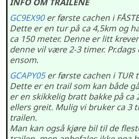
INFO OM TRAILENE
GC9EX90
er første cachen i FÅSTE
Dette er en tur på ca 4,5km og ha
ca 150 meter. Denne er litt kreve
denne vil være 2-3 timer. Pr.dags
ensom.
GCAPY05
er første cachen i TUR t
Dette er en trail som kan både gå
er en skikkelig bratt bakke på ca
ellers greit. Mulig vi bruker ca 3
trailen.
Man kan også kjøre bil til de fle
trailen, men anbefales ikke pga 