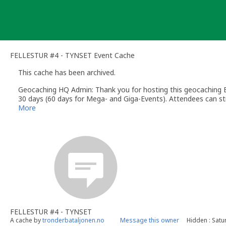
Skip
to
content
FELLESTUR #4 - TYNSET Event Cache
This cache has been archived.
Geocaching HQ Admin: Thank you for hosting this geocaching E
30 days (60 days for Mega- and Giga-Events). Attendees can stil
More
FELLESTUR #4 - TYNSET
A cache by
tronderbataljonen.no
Message this owner
Hidden : Satu