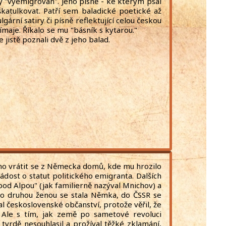
ty "vyemigrován". Jeho písně - ke kterým psal
katulkovat. Patří sem baladické poetické až
gární satiry či písně reflektující celou českou
vyjímaje. Říkalo se mu "básník s kytarou."
istě poznali dvě z jeho balad.
no vrátit se z Německa domů, kde mu hrozilo
žádost o statut politického emigranta. Dalších
 pod Alpou" (jak familierně nazýval Mnichov) a
ho druhou ženou se stala Němka, do ČSSR se
al československé občanství, protože věřil, že
. Ale s tím, jak země po sametové revoluci
, tvrdě nesouhlasil a prožíval těžké zklamání,