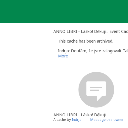
Skip
to
content
ANNO LIBRI - Lásko! Děkuji... Event Ca
This cache has been archived.
Indrja: Doufám, že jste zalogovali. Ta
More
ANNO LIBRI - Lásko! Děkuji...
A cache by
Indrja
Message this owner