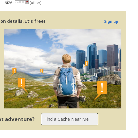
Size:
(other)
n details. It's free!
Sign up
ent adventure?