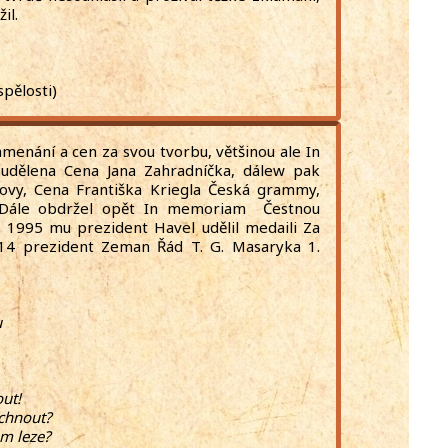
nfarkt, který nepřežil.
spělosti)
menání a cen za svou tvorbu, většinou ale In
dělena Cena Jana Zahradníčka, dálew pak
lovy, Cena Františka Kriegla Česká grammy,
. Dále obdržel opět In memoriam Čestnou
a 1995 mu prezident Havel udělil medaili Za
14 prezident Zeman Řád T. G. Masaryka 1.
u
ut!
echnout?
em leze?