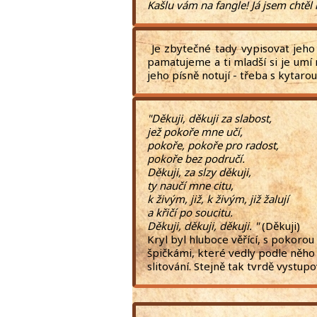
Kašlu vám na fangle! Já jsem chtěl 
Je zbytečné tady vypisovat jeho p
pamatujeme a ti mladší si je umí 
jeho písně notují - třeba s kyta
"Děkuji, děkuji za slabost,
jež pokoře mne učí,
pokoře, pokoře pro radost,
pokoře bez područí.
Děkuji, za slzy děkuji,
ty naučí mne citu,
k živým, již, k živým, již žalují
a křičí po soucitu.
Děkuji, děkuji, děkuji. "
(
Kryl byl hluboce věřící, s pokorou
špičkámi, které vedly podle něho
slitování. Stejně tak tvrdě vystupov