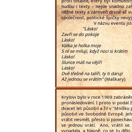
proti totalitě, který byl komunis
hudbu i texty - nejde snadno zaš
něžné texty a zároveň drsné až vul
společnost, politické špičky ne
V názvu eventu jste j
"Lásko!
Zavři se do pokoje
Lásko!
Válka je holka moje
S ní se miluji, když noci si krátím
Lásko!
Slunce máš na vějíři
Lásko!
Dvě třešně na talíři, ty ti daruji
Až jednou se vrátím"
(Maškary)
Krylovi bylo v roce 1969 zabráně
pronásledování. I proto si podal 
dvacet let působil a žil v "Mníšku
působil ve Svobodné Evropě. Je
vrátit nesměl, přesto si ponecháv
se jednou vrátí. Ano, vrátil se
vypadala, a hlavně, co se tu dělo