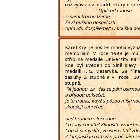
což vyústilo v i
" Opilí od radosti
si sami trochu lžeme,
že zkouškou dospělosti
opravdu dospějeme
." (Zkouška do
Karel Kryl je nositel mnoha vyzna
memoriam. V roce 1989 je mu u
stříbrná medaile Univerzity Kar
kde byl uveden do Síně slávy
medaili T. G. Masaryka, 28. říjn
zásluhy 2. stupně a v roce 20
stupně.
"A jednou za čas se páni ustrnou
a přijdou poklečet,
je to trapas, když s pózou mistrno
zkoušejí zabrečet!
...
nad hrobem s lucernou.
Co tady čumíte? Zkoušíte vzdechno
Copak si myslíte, že jsem chtěl zd
Z lampasů je nám zle, proč nám s