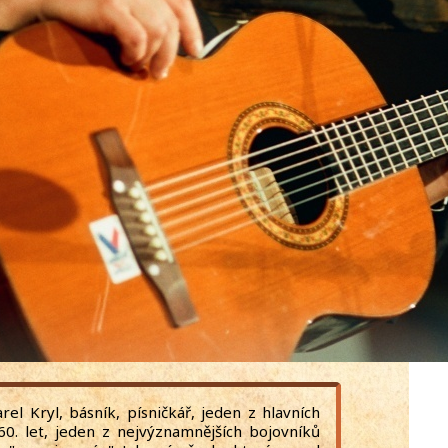
rel Kryl, básník, písničkář, jeden z hlavních
60. let, jeden z nejvýznamnějších bojovníků