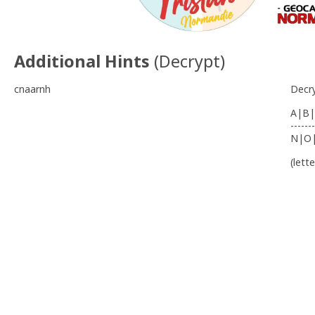
Additional Hints
(
Decrypt
)
cnaarnh
Decr
A|B|
-------
N|O
(lett