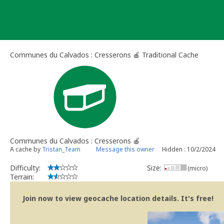
Skip
to
content
Communes du Calvados : Cresserons 🍎 Traditional Cache
Communes du Calvados : Cresserons 🍎
A cache by
Tristan_Team
Message this owner
Hidden : 10/2/2024
Difficulty:
Size:
(micro)
Terrain:
Join now to view geocache location details. It's free!