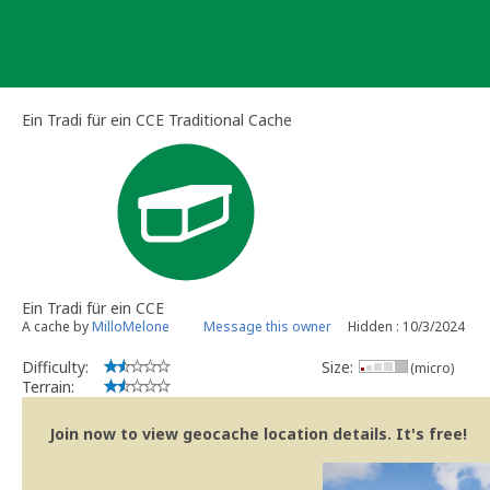
Skip
to
content
Ein Tradi für ein CCE Traditional Cache
Ein Tradi für ein CCE
A cache by
MilloMelone
Message this owner
Hidden : 10/3/2024
Difficulty:
Size:
(micro)
Terrain:
Join now to view geocache location details. It's free!