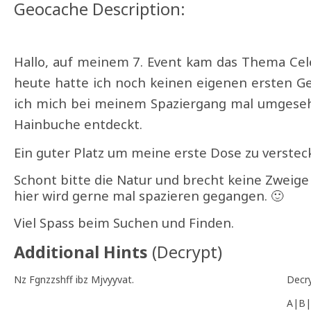
Geocache Description:
Hallo,
auf
meinem 7.
Event
kam
das
Thema
Cel
heute
hatte
ich
noch
keinen
eigenen
ersten
G
ich
mich
bei
meinem
Spaziergang
mal
umgese
Hainbuche
entdeckt.
Ein guter Platz um meine erste Dose zu versteck
Schont bitte die Natur und brecht keine Zweige
hier wird gerne mal spazieren gegangen. 🙂
Viel Spass beim Suchen und Finden.
Additional Hints
(
Decrypt
)
Nz Fgnzzshff ibz Mjvyyvat.
Decr
A|B|