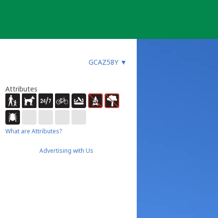
GCAZ58Y
▼
Attributes
What are Attributes?
Advertising with Us