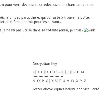
km pour venir découvrir ou redécouvrir ce charmant coin de
.
êche un peu particulière, qui consiste à trouver la boîte,
poser au même endroit pour les suivants.
ne l’ai pas utilisé dans sa totalité (enfin, je crois)
.
Decryption Key
A|B|C|D|E|F|G|H|I|J|K|L|M
-------------------------
N|O|P|Q|R|S|T|U|V|W|X|Y|Z
(letter above equals below, and vice versa)