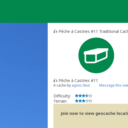
Skip
to
content
🎣 Pêche à Castries #11 Traditional Cac
🎣 Pêche à Castries #11
A cache by
agnes.fleur
Message this ow
Difficulty:
Terrain:
Join now to view geocache locatio