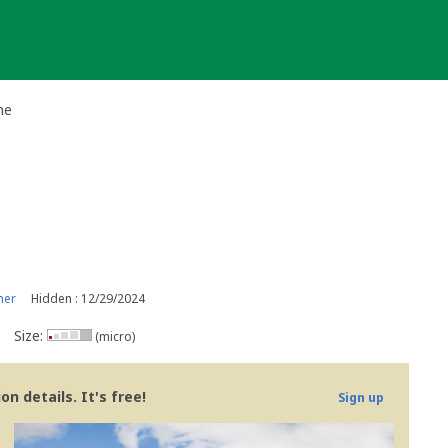
he
ner
Hidden : 12/29/2024
Size:
(micro)
n details. It's free!
Sign up