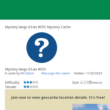
Skip
to
content
Mystery längs 63:an #055 Mystery Cache
Mystery längs 63:an #055
A cache by
MrZaibot
Message this owner
Hidden : 11/25/2024
Difficulty:
Size:
(micro)
Terrain:
Join now to view geocache location details. It's free!