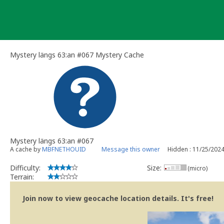
Skip
to
content
Mystery längs 63:an #067 Mystery Cache
Mystery längs 63:an #067
A cache by
MBFNETHOUID
Message this owner
Hidden : 11/25/202
Difficulty:
Size:
(micro)
Terrain:
Join now to view geocache location details. It's free!