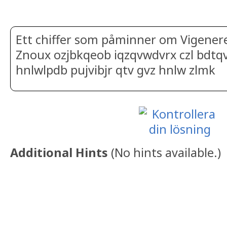
Ett chiffer som påminner om Vigener
Znoux ozjbkqeob iqzqvwdvrx czl bdtq
hnlwlpdb pujvibjr qtv gvz hnlw zlmk
Additional Hints
(
No hints available.
)