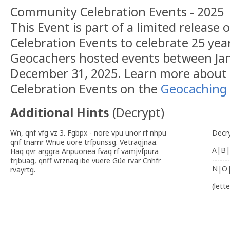
Community Celebration Events - 2025
This Event is part of a limited releas
Celebration Events to celebrate 25 yea
Geocachers hosted events between Jan
December 31, 2025. Learn more abou
Celebration Events on the
Geocaching 
Additional Hints
(
Decrypt
)
Wn, qnf vfg vz 3. Fgbpx - nore vpu unor rf nhpu
Decr
qnf tnamr Wnue üore trfpunssg. Vetraqjnaa.
A|B|
Haq qvr arggra Anpuonea fvaq rf vamjvfpura
-------
trjbuag, qnff wrznaq ibe vuere Güe rvar Cnhfr
N|O
rvayrtg.
(lett