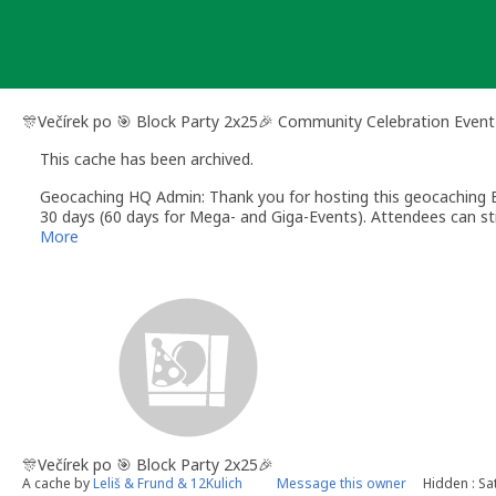
Skip
to
content
🎊Večírek po 🎯 Block Party 2x25🎉 Community Celebration Event
This cache has been archived.
Geocaching HQ Admin: Thank you for hosting this geocaching E
30 days (60 days for Mega- and Giga-Events). Attendees can stil
More
🎊Večírek po 🎯 Block Party 2x25🎉
A cache by
Leliš & Frund & 12Kulich
Message this owner
Hidden : Sat