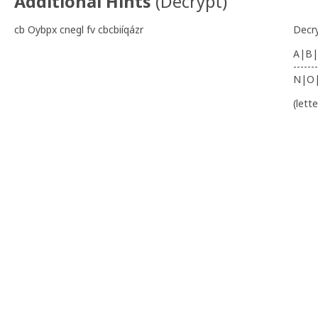
Additional Hints
(
Decrypt
)
cb Oybpx cnegl fv cbcbiíqázr
Decr
A|B|
-------
N|O
(lett