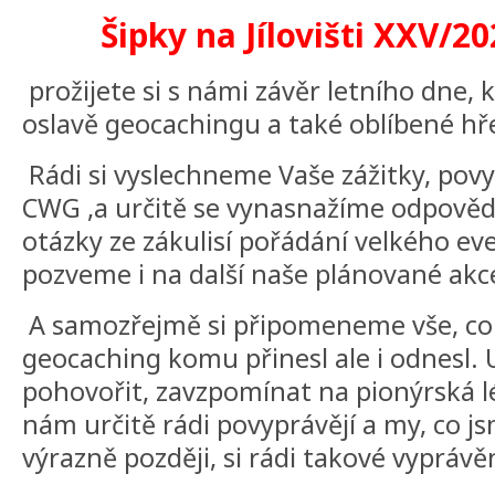
Šipky na Jílovišti XXV/202
prožijete si s námi závěr letního dne, 
oslavě geocachingu a také oblíbené hř
Rádi si vyslechneme Vaše zážitky, po
CWG ,a určitě se vynasnažíme odpověd
otázky ze zákulisí pořádání velkého ev
pozveme i na další naše plánované akc
A samozřejmě si připomeneme vše, co z
geocaching komu přinesl ale i odnesl.
pohovořit, zavzpomínat na pionýrská léta
nám určitě rádi povyprávějí a my, co js
výrazně později, si rádi takové vypráv