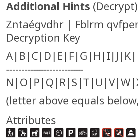
Additional Hints
(
Decrypt
)
Zntaégvdhr | Fblrm qvfpe
Decryption Key
A|B|C|D|E|F|G|H|I|J|K
-------------------------
N|O|P|Q|R|S|T|U|V|W|
(letter above equals below,
Attributes