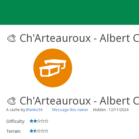
Skip
to
content
🎨​ Ch'Arteauroux - Albert
🎨​ Ch'Arteauroux - Albert 
A cache by
Blanko36
Message this owner
Hidden : 12/11/2024
Difficulty:
Terrain: