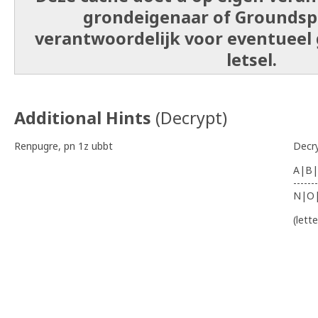
grondeigenaar of Groundspe
verantwoordelijk voor eventueel
letsel.
Additional Hints
(
Decrypt
)
Renpugre, pn 1z ubbt
Decr
A|B|
-------
N|O
(lett