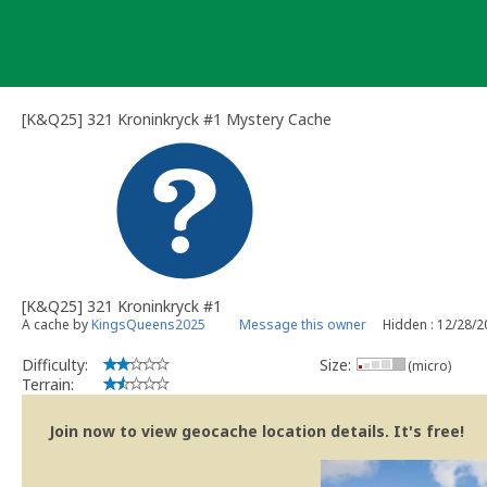
Skip
to
content
[K&Q25] 321 Kroninkryck #1 Mystery Cache
[K&Q25] 321 Kroninkryck #1
A cache by
KingsQueens2025
Message this owner
Hidden : 12/28/2
Difficulty:
Size:
(micro)
Terrain:
Join now to view geocache location details. It's free!