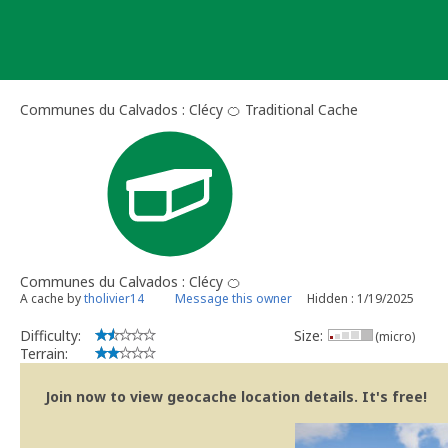
Skip
to
content
Communes du Calvados : Clécy 🍊 Traditional Cache
Communes du Calvados : Clécy 🍊
A cache by
tholivier14
Message this owner
Hidden : 1/19/2025
Difficulty:
Size:
(micro)
Terrain:
Join now to view geocache location details. It's free!