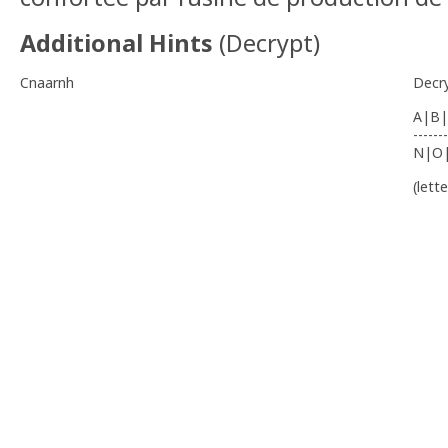
Additional Hints
(
Decrypt
)
Cnaarnh
Decr
A|B|
-------
N|O
(lett