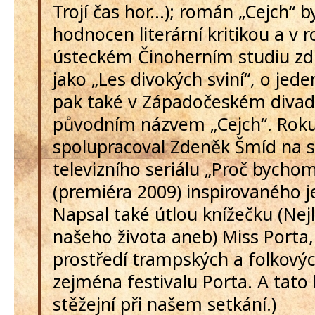
Trojí čas hor…); román „Cejch“ by
hodnocen literární kritikou a v 
ústeckém Činoherním studiu z
jako „Les divokých sviní“, o jede
pak také v Západočeském divad
původním názvem „Cejch“. Rok
spolupracoval Zdeněk Šmíd na s
televizního seriálu „Proč bychom
(premiéra 2009) inspirovaného j
Napsal také útlou knížečku (Nej
našeho života aneb) Miss Porta,
prostředí trampských a folkový
zejména festivalu Porta. A tato
stěžejní při našem setkání.)