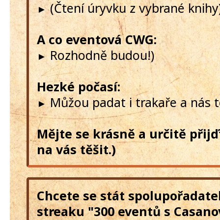
(Čtení úryvku z vybrané knihy
►
A co eventová CWG:
Rozhodně budou!)
►
Hezké počasí:
Můžou padat i trakaře a nás t
►
Mějte se krásně a určitě přij
na vás těšit.)
Chcete se stát spolupořadate
streaku "300 eventů s Casano