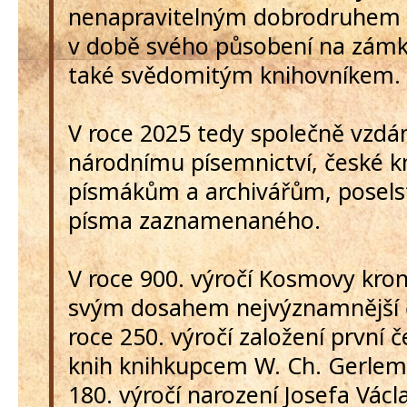
nenapravitelným dobrodruhem 
v době svého působení na zám
také svědomitým knihovníkem.
V roce 2025 tedy společně vzd
národnímu písemnictví, české kn
písmákům a archivářům, poselst
písma zaznamenaného.
V roce 900. výročí Kosmovy kroni
svým dosahem nejvýznamnější č
roce 250. výročí založení první 
knih knihkupcem W. Ch. Gerlem 
180. výročí narození Josefa Václ