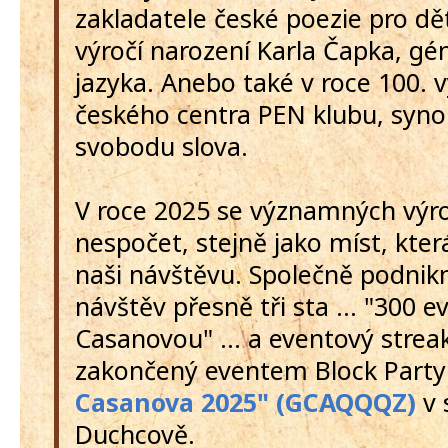
zakladatele české poezie pro dět
výročí narození Karla Čapka, g
jazyka. Anebo také v roce 100. v
českého centra PEN klubu, syn
svobodu slova.
V roce 2025 se významných výro
nespočet, stejně jako míst, kter
naši návštěvu. Společně podni
návštěv přesně tři sta ... "300 e
Casanovou" ... a eventový strea
zakončený eventem Block Part
Casanova 2025" (GCAQQQZ)
v 
Duchcově.