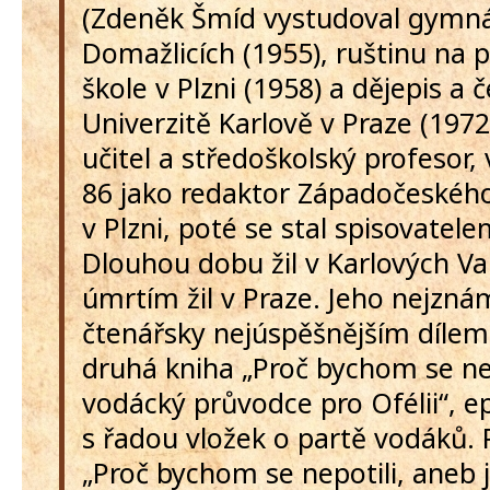
(Zdeněk Šmíd vystudoval gymn
Domažlicích (1955), ruštinu na
škole v Plzni (1958) a dějepis a 
Univerzitě Karlově v Praze (1972
učitel a středoškolský profesor,
86 jako redaktor Západočeského
v Plzni, poté se stal spisovatele
Dlouhou dobu žil v Karlových Va
úmrtím žil v Praze. Jeho nejzná
čtenářsky nejúspěšnějším dílem s
druhá kniha „Proč bychom se ne
vodácký průvodce pro Ofélii“, e
s řadou vložek o partě vodáků.
„Proč bychom se nepotili, aneb 