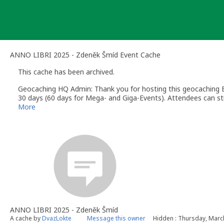
Skip
to
content
ANNO LIBRI 2025 - Zdeněk Šmíd Event Cache
This cache has been archived.
Geocaching HQ Admin: Thank you for hosting this geocaching E
30 days (60 days for Mega- and Giga-Events). Attendees can stil
More
ANNO LIBRI 2025 - Zdeněk Šmíd
A cache by
DvazLokte
Message this owner
Hidden : Thursday, Marc