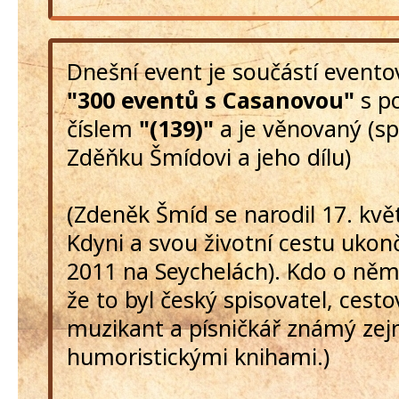
Dnešní event je součástí event
"300 eventů s Casanovou"
s p
číslem
"(139)"
a je věnovaný (sp
Zděňku Šmídovi a jeho dílu)
(Zdeněk Šmíd se narodil 17. kvě
Kdyni a svou životní cestu ukonč
2011 na Seychelách). Kdo o něm 
že to byl český spisovatel, cesto
muzikant a písničkář známý ze
humoristickými knihami.)