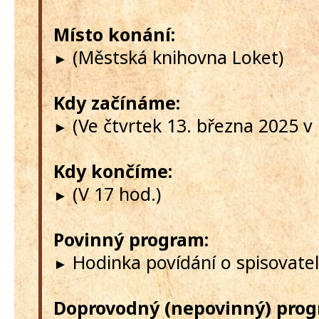
Místo konání:
(Městská knihovna Loket)
►
Kdy začínáme:
(Ve čtvrtek 13. března 2025 v 
►
Kdy končíme:
(V 17 hod.)
►
Povinný program:
Hodinka povídání o spisovateli 
►
Doprovodný (nepovinný) prog