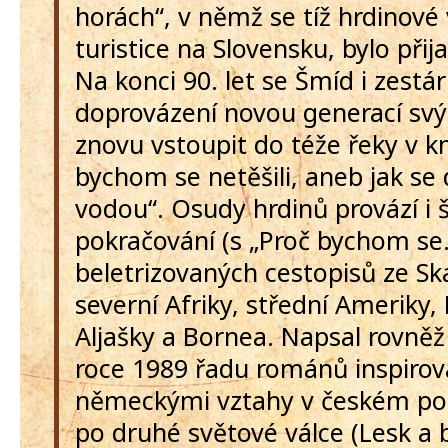
horách“, v němž se tíž hrdinové
turistice na Slovensku, bylo přija
Na konci 90. let se Šmíd i zestár
doprovázení novou generací svýc
znovu vstoupit do téže řeky v k
bychom se netěšili, aneb jak se
vodou“. Osudy hrdinů provází i š
pokračování (s „Proč bychom se…
beletrizovaných cestopisů ze Sk
severní Afriky, střední Ameriky
Aljašky a Bornea. Napsal rovně
roce 1989 řadu románů inspirov
německými vztahy v českém poh
po druhé světové válce (Lesk a 