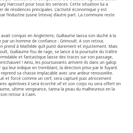
ury Harcourt pour tous les services. Cette situation lui a
r de résidences principales. L’activité économique y est
par l’industrie (usine Inteva) d’autre part. La commune reste
avait conquis en Angleterre, Guillaume laissa son duché à la
par un homme de confiance : Grimoult. A son retour,
en prend à Mathilde qu’il punit durement et injustement. Mais
oult, Guillaume fou de rage, se lance à la poursuite du traître
ormidable et fantastique laisse des traces sur son passage,
ntchauvet ! Ainsi, les poursuivants arrivent-ils dans un galop
 qui leur indique en tremblant, la direction prise par le fuyard.
ui reprend sa chasse implacable avec une ardeur renouvelée.
aqué et forcé comme un cerf, sera capturé puis atrocement
ures apéritives il sera écorché vif et son corps nu sera offert en
laume, ultime vengeance, tanna la peau du malheureux en la
 son retour à Caen.