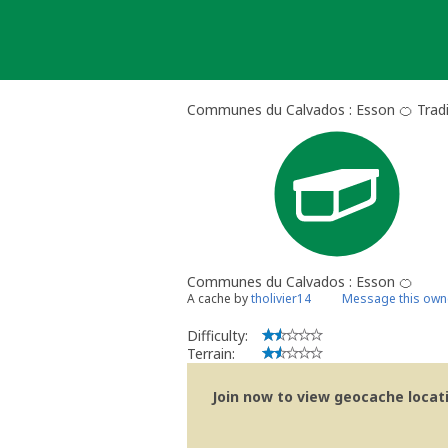
Skip
to
content
Communes du Calvados : Esson 🍊 Tradi
Communes du Calvados : Esson 🍊
A cache by
tholivier14
Message this own
Difficulty:
Terrain:
Join now to view geocache locatio