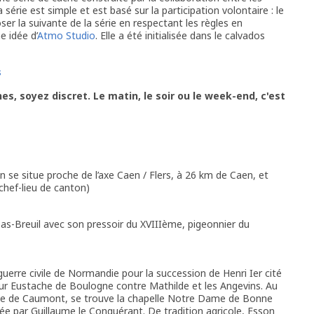
érie est simple et est basé sur la participation volontaire : le
ser la suivante de la série en respectant les règles en
e idée d’
Atmo Studio
. Elle a été initialisée dans le calvados
s
s, soyez discret. Le matin, le soir ou le week-end, c'est
e situe proche de l’axe Caen / Flers, à 26 km de Caen, et
hef-lieu de canton)
as-Breuil avec son pressoir du XVIIIème, pigeonnier du
guerre civile de Normandie pour la succession de Henri Ier cité
r Eustache de Boulogne contre Mathilde et les Angevins. Au
le de Caumont, se trouve la chapelle Notre Dame de Bonne
evée par Guillaume le Conquérant. De tradition agricole, Esson