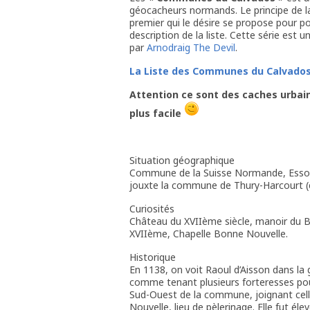
géocacheurs normands. Le principe de la s
premier qui le désire se propose pour po
description de la liste. Cette série est un
par
Arnodraig The Devil
.
La Liste des Communes du Calvado
Attention ce sont des caches urbaine
plus facile
Situation géographique
Commune de la Suisse Normande, Esson s
jouxte la commune de Thury-Harcourt (c
Curiosités
Château du XVIIème siècle, manoir du B
XVIIème, Chapelle Bonne Nouvelle.
Historique
En 1138, on voit Raoul d’Aisson dans la 
comme tenant plusieurs forteresses pou
Sud-Ouest de la commune, joignant cel
Nouvelle, lieu de pèlerinage. Elle fut él