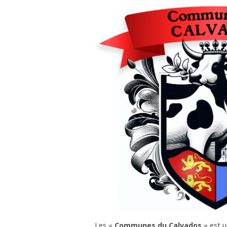
Les «
Communes du Calvados
» est u