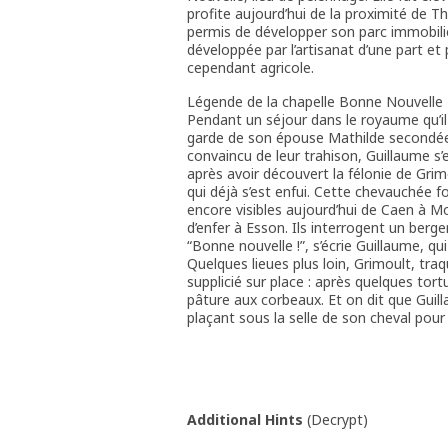
profite aujourd’hui de la proximité de Th
permis de développer son parc immobilie
développée par l’artisanat d’une part et 
cependant agricole.
Légende de la chapelle Bonne Nouvelle
Pendant un séjour dans le royaume qu’il 
garde de son épouse Mathilde secondée 
convaincu de leur trahison, Guillaume s’
après avoir découvert la félonie de Grim
qui déjà s’est enfui. Cette chevauchée f
encore visibles aujourd’hui de Caen à Mo
d’enfer à Esson. Ils interrogent un berger
“Bonne nouvelle !”, s’écrie Guillaume, q
Quelques lieues plus loin, Grimoult, tr
supplicié sur place : après quelques tort
pâture aux corbeaux. Et on dit que Guil
plaçant sous la selle de son cheval pour
Additional Hints
(
Decrypt
)