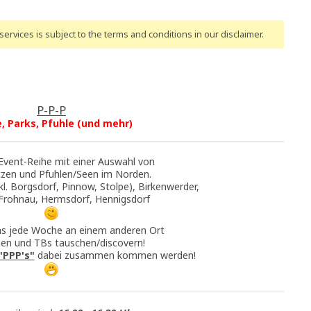
ervices is subject to the terms and conditions
in our disclaimer
.
P-P-P
e, Parks, Pfuhle (und mehr)
 Event-Reihe mit einer Auswahl von
tzen und Pfuhlen/Seen im Norden.
l. Borgsdorf, Pinnow, Stolpe), Birkenwerder,
 Frohnau, Hermsdorf, Hennigsdorf
uns jede Woche an einem anderen Ort
en und TBs tauschen/discovern!
"PPP's"
dabei zusammen kommen werden!