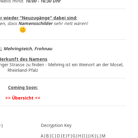
eweils mind.
16:00 - 16:30 Uhr
 wieder "Neuzugänge" dabei sind:
en, dass
Namensschilder
sehr nett wären!
:
Mehringteich, Frohnau
Herkunft des Namens
nger Strasse zu finden - Mehring ist ein Weinort an der Mosel,
Rheinland-Pfalz
Coming Soon:
>> Übersicht <<
–)
Decryption Key
A|B|C|D|E|F|G|H|I|J|K|L|M