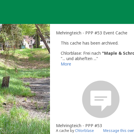
Skip
to
content
Mehringteich - PPP #53 Event Cache
This cache has been archived.
Chlorblase: Frei nach
"Maple & Schro
"... und abheften ..."
More
Mehringteich - PPP #53
A cache by
Chlorblase
Message this ow