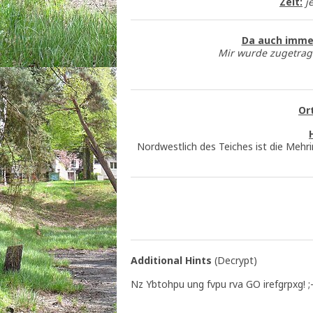
Zeit:
j
Da auch immer
Mir wurde zugetrag
Ort
Nordwestlich des Teiches ist die Mehri
Additional Hints
(
Decrypt
)
Nz Ybtohpu ung fvpu rva GO irefgrpxg! ;