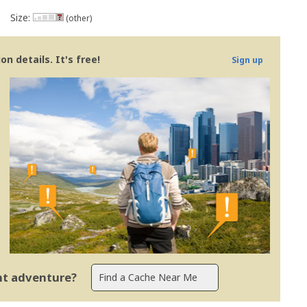
Size:
(other)
n details. It's free!
Sign up
ent adventure?