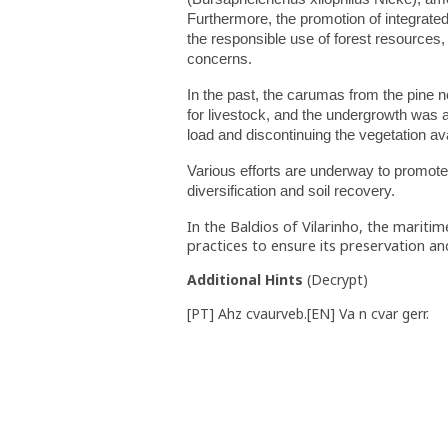
Furthermore, the promotion of integrat
the responsible use of forest resources, 
concerns.
In the past, the carumas from the pine 
for livestock, and the undergrowth was al
load and discontinuing the vegetation ava
Various efforts are underway to promot
diversification and soil recovery.
In the Baldios of Vilarinho, the maritime
practices to ensure its preservation an
Additional Hints
(
Decrypt
)
[PT] Ahz cvaurveb.[EN] Va n cvar gerr.