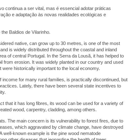
vo continua a ser vital, mas é essencial adotar práticas
rvação e adaptação às novas realidades ecológicas e
 the Baldios de Vilarinho.
idered native, can grow up to 30 metres, is one of the most
nd is widely distributed throughout the coastal and inland
ea of central Portugal. In the Serra da Lousã, it has helped to
il from erosion. It was widely planted in our country and used
 were historically important to the local economy.
income for many rural families, is practically discontinued, but
 practices. Lately, there have been several state incentives to
ity.
ct that it has long fibres, its wood can be used for a variety of
 treated wood, carpentry, cladding, among others.
ts. The main concern is its vulnerability to forest fires, due to
iseases, which aggravated by climate change, have destroyed
t. A well-known example is the pine wood nematode
g other diseases that jeopardise the health of trees.