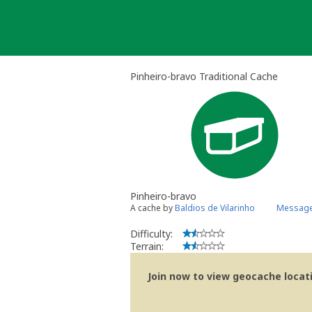
Skip
to
content
Pinheiro-bravo Traditional Cache
Pinheiro-bravo
A cache by
Baldios de Vilarinho
Message
Difficulty:
Terrain:
Join now to view geocache locatio