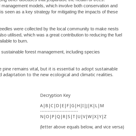
ed management models, which involve both conservation and
is seen as a key strategy for mitigating the impacts of these
needles were collected by the local community to make nests
so utilised, which was a great contribution to reducing the fuel
ilable to burn.
e sustainable forest management, including species
 pine remains vital, but it is essential to adopt sustainable
d adaptation to the new ecological and climatic realities.
Decryption Key
A|B|C|D|E|F|G|H|I|J|K|L|M
-------------------------
N|O|P|Q|R|S|T|U|V|W|X|Y|Z
(letter above equals below, and vice versa)