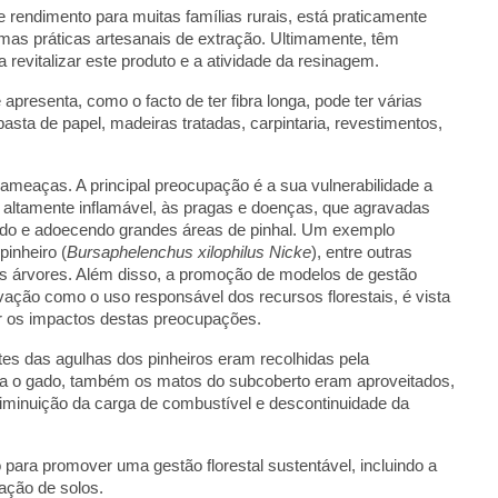
e rendimento para muitas famílias rurais, está praticamente
mas práticas artesanais de extração. Ultimamente, têm
a revitalizar este produto e a atividade da resinagem.
apresenta, como o facto de ter fibra longa, pode ter várias
, pasta de papel, madeiras tratadas, carpintaria, revestimentos,
 ameaças. A principal preocupação é a sua vulnerabilidade a
na altamente inflamável, às pragas e doenças, que agravadas
ído e adoecendo grandes áreas de pinhal. Um exemplo
inheiro (
Bursaphelenchus xilophilus Nicke
), entre outras
árvores. Além disso, a promoção de modelos de gestão
vação como o uso responsável dos recursos florestais, é vista
r os impactos destas preocupações.
es das agulhas dos pinheiros eram recolhidas pela
ara o gado, também os matos do subcoberto eram aproveitados,
diminuição da carga de combustível e descontinuidade da
ara promover uma gestão florestal sustentável, incluindo a
ação de solos.