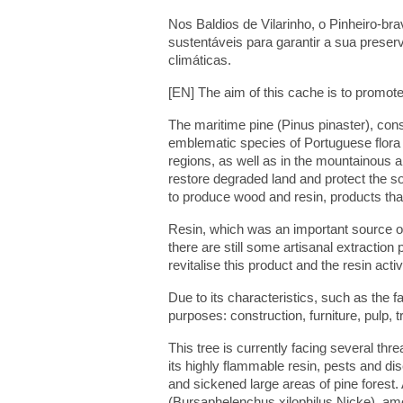
Nos Baldios de Vilarinho, o Pinheiro-bra
sustentáveis para garantir a sua prese
climáticas.
[EN] The aim of this cache is to promote
The maritime pine (Pinus pinaster), cons
emblematic species of Portuguese flora a
regions, as well as in the mountainous ar
restore degraded land and protect the so
to produce wood and resin, products that
Resin, which was an important source of 
there are still some artisanal extraction
revitalise this product and the resin activ
Due to its characteristics, such as the fa
purposes: construction, furniture, pulp,
This tree is currently facing several threa
its highly flammable resin, pests and d
and sickened large areas of pine fores
(Bursaphelenchus xilophilus Nicke), amon