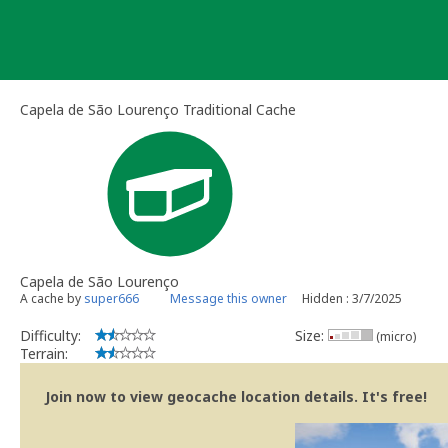
Skip
to
content
Capela de São Lourenço Traditional Cache
Capela de São Lourenço
A cache by
super666
Message this owner
Hidden : 3/7/2025
Difficulty:
Size:
(micro)
Terrain:
Join now to view geocache location details. It's free!