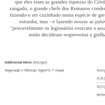
que eles eram as grandes riquezas do Cris
zangado, o grande chefe dos Romanos conde
fazendo-o ser cozinhado numa espécie de grel
estranha, mas - e fazendo nossas as pala
"provavelmente os legionários estavam a assa
então decidiram reaproveitar a grelha
Additional Hints
(
Decrypt
)
Ragenaqb n rfdhreqn. Ngenf b 1º znepb
Decr
A|B|
-------
N|O
(lett