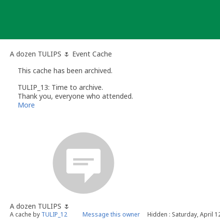
Skip
to
content
A dozen TULIPS 🌷 Event Cache
This cache has been archived.
TULIP_13: Time to archive.
Thank you, everyone who attended.
More
A dozen TULIPS 🌷
A cache by
TULIP_12
Message this owner
Hidden : Saturday, April 1