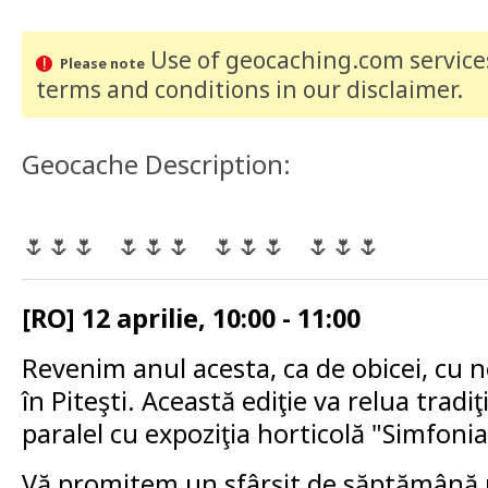
Use of geocaching.com services
Please note
terms and conditions
in our disclaimer
.
Geocache Description:
🌷🌷🌷 🌷🌷🌷 🌷🌷🌷 🌷🌷🌷
[RO] 12 aprilie, 10:00 - 11:00
Revenim anul acesta, ca de obicei, cu no
în Piteşti. Această ediţie va relua tradi
paralel cu expoziţia horticolă "Simfonia
Vă promitem un sfârşit de săptămână pl