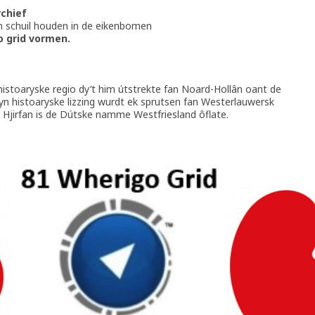
rchief
en schuil houden in de eikenbomen
o grid vormen.
n histoaryske regio dy’t him útstrekte fan Noard-Hollân oant de
n histoaryske lizzing wurdt ek sprutsen fan Westerlauwersk
s. Hjirfan is de Dútske namme Westfriesland ôflate.