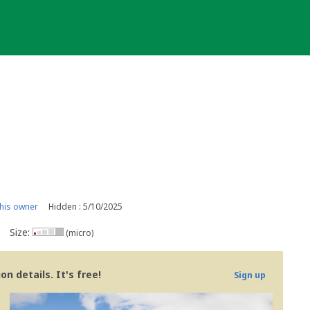
his owner
Hidden : 5/10/2025
Size:
(micro)
n details. It's free!
Sign up