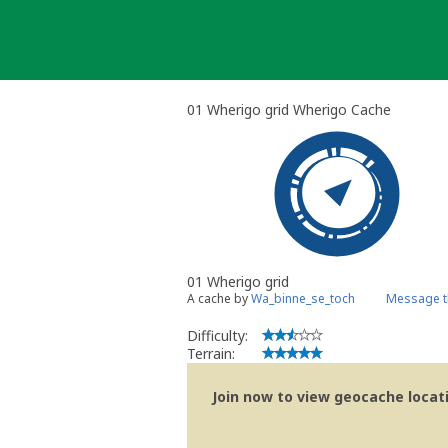
Skip
to
content
01 Wherigo grid Wherigo Cache
01 Wherigo grid
A cache by
Wa_binne_se_toch
Message t
Difficulty:
Terrain:
Join now to view geocache locatio