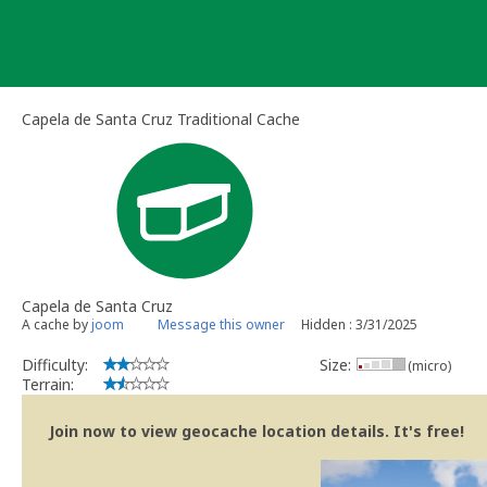
Skip
to
content
Capela de Santa Cruz Traditional Cache
Capela de Santa Cruz
A cache by
joom
Message this owner
Hidden : 3/31/2025
Difficulty:
Size:
(micro)
Terrain:
Join now to view geocache location details. It's free!