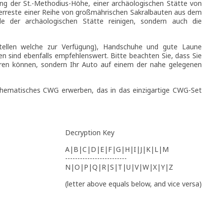
ng der St.-Methodius-Höhe, einer archäologischen Stätte von
 Überreste einer Reihe von großmährischen Sakralbauten aus dem
e der archäologischen Stätte reinigen, sondern auch die
stellen welche zur Verfügung), Handschuhe und gute Laune
n sind ebenfalls empfehlenswert. Bitte beachten Sie, dass Sie
hren können, sondern Ihr Auto auf einem der nahe gelegenen
thematisches CWG erwerben, das in das einzigartige CWG-Set
Decryption Key
A|B|C|D|E|F|G|H|I|J|K|L|M
-------------------------
N|O|P|Q|R|S|T|U|V|W|X|Y|Z
(letter above equals below, and vice versa)