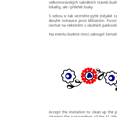
velkomoravských sakrálních staveb budo
lokality, ale i přilehlé louky.
S sebou si tak vezměte pytle (nějaké z
dlouhé nohavice proti klíšťatům. Pozo
nechat na některém z okolních parkovišť
Na eventu budete moci zakoupit temati
Accept the invitation to clean up the 
cleaning the surroundings of the St. Met