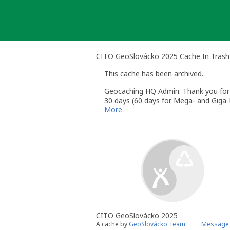
Skip
to
content
CITO GeoSlovácko 2025 Cache In Tras
This cache has been archived.
Geocaching HQ Admin: Thank you for h
30 days (60 days for Mega- and Giga-E
More
CITO GeoSlovácko 2025
A cache by
GeoSlovácko Team
Message 