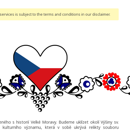
ervices is subject to the terms and conditions
in our disclaimer
.
ného s historií Velké Moravy. Budeme uklízet okolí Výšiny sv.
y kulturního významu, která v sobě ukrývá relikty souboru