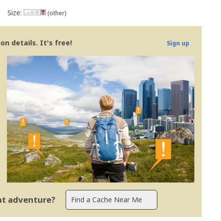
Size:
(other)
n details. It's free!
Sign up
ent adventure?