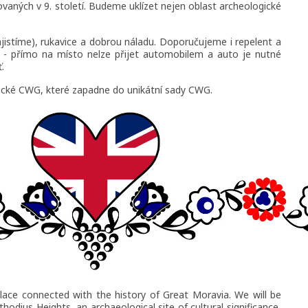
vaných v 9. století. Budeme uklízet nejen oblast archeologické
ajistíme), rukavice a dobrou náladu. Doporučujeme i repelent a
r - přímo na místo nelze přijet automobilem a auto je nutné
.
cké CWG, které zapadne do unikátní sady CWG.
place connected with the history of Great Moravia. We will be
hodius Heights, an archaeological site of cultural significance,