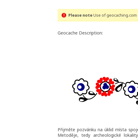
Please note
Use of geocaching.com s
Geocache Description:
Přijměte pozvánku na úklid místa spoje
Metoděje, tedy archeologické lokalit