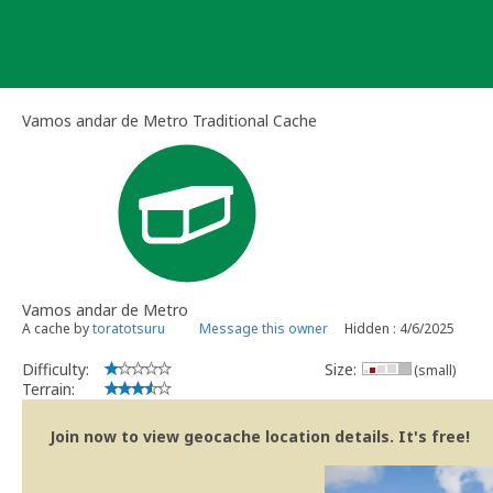
Skip
to
content
Vamos andar de Metro Traditional Cache
Vamos andar de Metro
A cache by
toratotsuru
Message this owner
Hidden : 4/6/2025
Difficulty:
Size:
(small)
Terrain:
Join now to view geocache location details. It's free!