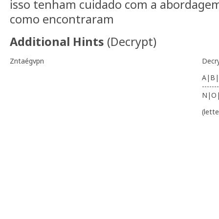
isso tenham cuidado com a abordagem
como encontraram
Additional Hints
(
Decrypt
)
Zntaégvpn
Decr
A|B|
-------
N|O
(lett