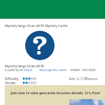
Skip
to
content
Mystery längs 63:an #078 Mystery Cache
Mystery längs 63:an #078
A cache by
MrZaibot
Message this owner
Hidden : 4/21/2025
Difficulty:
Size:
(micro)
Terrain:
Join now to view geocache location details. It's free!