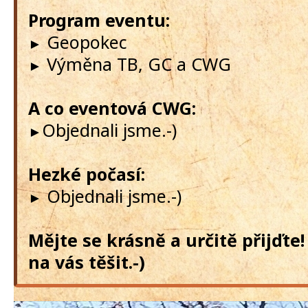
Program eventu:
Geopokec
►
Výměna TB, GC a CWG
►
A co eventová CWG:
Objednali jsme.-)
►
Hezké počasí:
Objednali jsme.-)
►
Mějte se krásně a určitě přijďt
na vás těšit.-)