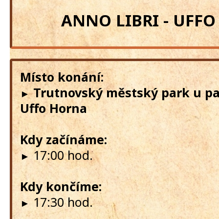
ANNO LIBRI - UFF
Místo konání:
Trutnovský městský park u p
►
Uffo Horna
Kdy začínáme:
17:00 hod.
►
Kdy končíme:
17:30 hod.
►