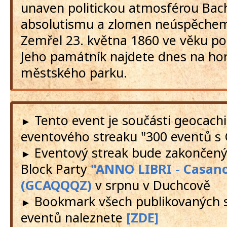
unaven politickou atmosférou Bac
absolutismu a zlomen neúspěchem
Zemřel 23. května 1860 ve věku po
Jeho památník najdete dnes na ho
městského parku.
Tento event je součásti geocac
►
eventového streaku "300 eventů s
Eventový streak bude zakončen
►
Block Party
"ANNO LIBRI - Casan
(GCAQQQZ)
v srpnu v Duchcově
Bookmark všech publikovaných 
►
eventů naleznete
[ZDE]