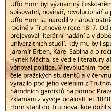
Uffo Horn byl významný česko-něm
spisovatel, novinář, revolucionář a p
Uffo Horn se narodil v národnostn
rodině v Trutnově v roce 1817. Od 
projevoval literární nadání a v dob
univerzitních studií, kdy mu byli s
Jaromír Erben, Karel Sabina a o roč
Hynek Mácha, se vedle literatury a
věnoval politice. V revolučním roce
čele pražských studentů a v červn
vyrazilo pod jeho velením z Trutno
národních gardistů na pomoc Praz
zklamání z vývoje událostí let 1848
Horn stáhl do Trutnova, kde dožil s