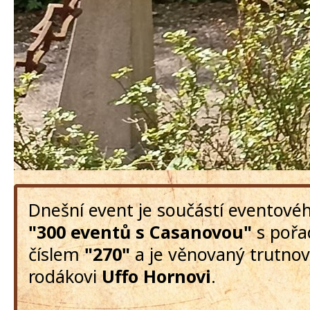
Dnešní event je součástí eventové
"300 eventů s Casanovou"
s poř
číslem
"270"
a je věnovaný trutno
rodákovi
Uffo Hornovi
.