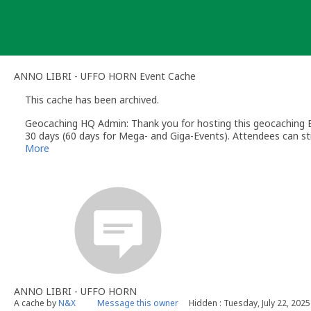
Skip
to
content
ANNO LIBRI - UFFO HORN Event Cache
This cache has been archived.
Geocaching HQ Admin: Thank you for hosting this geocaching E
30 days (60 days for Mega- and Giga-Events). Attendees can stil
More
ANNO LIBRI - UFFO HORN
A cache by
N&X
Message this owner
Hidden : Tuesday, July 22, 2025