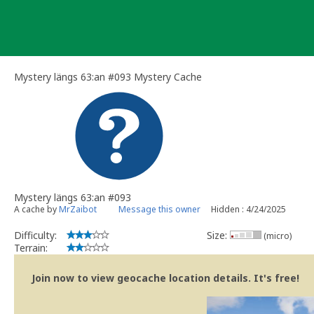
Skip
to
content
Mystery längs 63:an #093 Mystery Cache
Mystery längs 63:an #093
A cache by
MrZaibot
Message this owner
Hidden : 4/24/2025
Difficulty:
Size:
(micro)
Terrain:
Join now to view geocache location details. It's free!