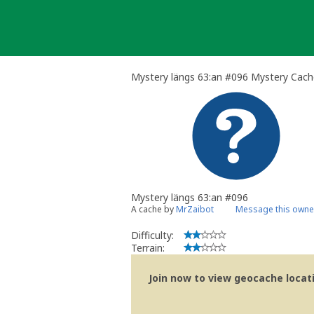
Skip
to
content
Mystery längs 63:an #096 Mystery Cach
Mystery längs 63:an #096
A cache by
MrZaibot
Message this owne
Difficulty:
Terrain:
Join now to view geocache locatio