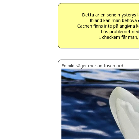
Detta är en serie mysterys lä
Ibland kan man behöva gö
Cachen finns inte på angivna k
Lös problemet neda
I checkern får man,
En bild säger mer än tusen ord